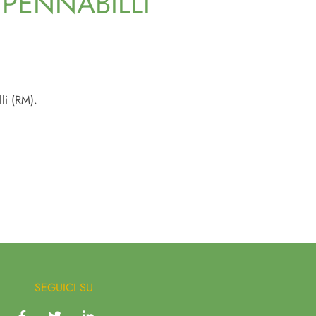
 PENNABILLI
li (RM).
SEGUICI SU