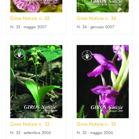
Giros Notizie n. 35
Giros Notizie n. 34
N. 35 - maggio 2007
N. 34 - gennaio 2007
Giros Notizie n. 33
Giros Notizie n. 32
N. 33 - settembre 2006
N. 32 - maggio 2006