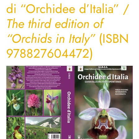
di “Orchidee d’Italia” /
The third edition of
“Orchids in Italy”
(ISBN
978827604472)