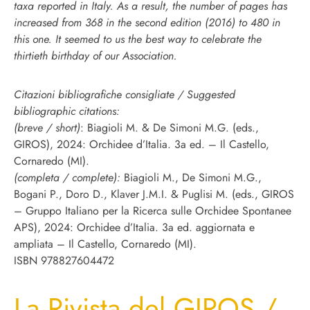
taxa reported in Italy. As a result, the number of pages has
increased from 368 in the second edition (2016) to 480 in
this one. It seemed to us the best way to celebrate the
thirtieth birthday of our Association.
Citazioni bibliografiche consigliate / Suggested
bibliographic citations:
(breve / short)
: Biagioli M. & De Simoni M.G. (eds.,
GIROS), 2024: Orchidee d’Italia. 3a ed. – Il Castello,
Cornaredo (MI).
(completa / complete):
Biagioli M., De Simoni M.G.,
Bogani P., Doro D., Klaver J.M.I. & Puglisi M. (eds., GIROS
– Gruppo Italiano per la Ricerca sulle Orchidee Spontanee
APS), 2024: Orchidee d’Italia. 3a ed. aggiornata e
ampliata – Il Castello, Cornaredo (MI).
ISBN 978827604472
La Rivista del GIROS /