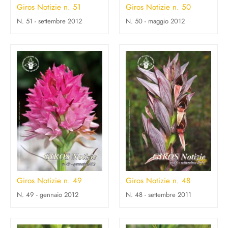
Giros Notizie n. 51
Giros Notizie n. 50
N. 51 - settembre 2012
N. 50 - maggio 2012
Giros Notizie n. 49
Giros Notizie n. 48
N. 49 - gennaio 2012
N. 48 - settembre 2011