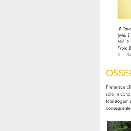
⬆︎ Tav
(Mill.
Vol. 2 
From B
2 – Bi
OSSE
Preferisce c
solo in condi
(cleistogami
conseguente 