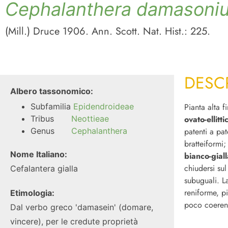
Cephalanthera damasoni
(Mill.) Druce 1906. Ann. Scott. Nat. Hist.: 225.
DESC
Albero tassonomico:
Subfamilia
Epidendroideae
Pianta alta 
Tribus
Neottieae
ovato-ellitt
Genus
Cephalanthera
patenti a pat
bratteiformi
Nome Italiano:
bianco-giall
chiudersi sul
Cefalantera gialla
subuguali. L
reniforme, pi
Etimologia:
poco coeren
Dal verbo greco 'damasein' (domare,
vincere), per le credute proprietà