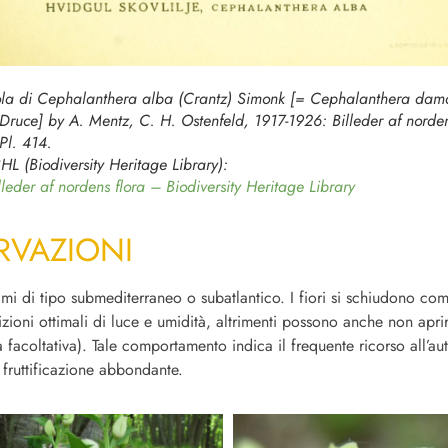
ola di
Cephalanthera alba
(Crantz) Simonk [=
Cephalanthera dam
) Druce] by A. Mentz, C. H. Ostenfeld, 1917-1926: Billeder af norden
Pl. 414.
HL (Biodiversity Heritage Library):
lleder af nordens flora – Biodiversity Heritage Library
RVAZIONI
limi di tipo submediterraneo o subatlantico. I fiori si schiudono c
zioni ottimali di luce e umidità, altrimenti possono anche non aprir
a facoltativa). Tale comportamento indica il frequente ricorso all’a
fruttificazione abbondante.