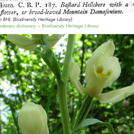
m BHL (Biodiversity Heritage Library):
rdeners dictionary – Biodiversity Heritage Library