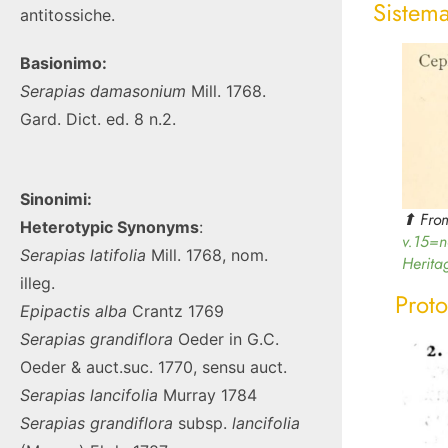
Sistem
antitossiche.
Basionimo:
Serapias damasonium
Mill. 1768.
Gard. Dict. ed. 8 n.2.
Sinonimi:
⬆︎ Fro
Heterotypic Synonyms
:
v.15=n
Serapias latifolia
Mill. 1768, nom.
Herita
illeg.
Proto
Epipactis alba
Crantz 1769
Serapias grandiflora
Oeder in G.C.
Oeder & auct.suc. 1770, sensu auct.
Serapias lancifolia
Murray 1784
Serapias
grandiflora
subsp.
lancifolia