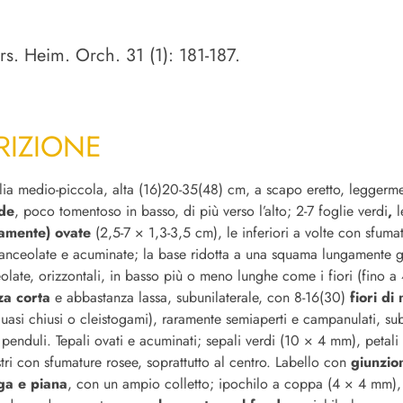
rs. Heim. Orch. 31 (1): 181-187.
RIZIONE
glia medio-piccola, alta (16)20-35(48) cm, a scapo eretto, leggerm
de
, poco tomentoso in basso, di più verso l’alto; 2-7 foglie verdi
,
l
gamente) ovate
(2,5-7 × 1,3-3,5 cm), le inferiori a volte con sfuma
 lanceolate e acuminate; la base ridotta a una squama lungamente 
eolate, orizzontali, in basso più o meno lunghe come i fiori (fino a
za corta
e abbastanza lassa, subunilaterale, con 8-16(30)
fiori di
uasi chiusi o cleistogami), raramente semiaperti e campanulati, sub
penduli. Tepali ovati e acuminati; sepali verdi (10 × 4 mm), petal
tri con sfumature rosee, soprattutto al centro. Labello con
giunzion
rga e piana
, con un ampio colletto; ipochilo a coppa (4 × 4 mm), 