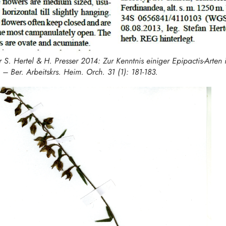
r S. Hertel & H. Presser 2014: Zur Kenntnis einiger Epipactis-Arten 
. – Ber. Arbeitskrs. Heim. Orch. 31 (1): 181-183.