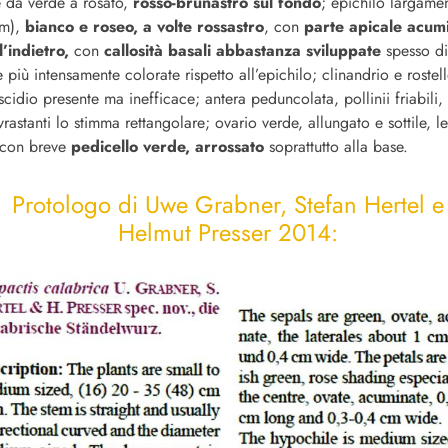
 da verde a rosato,
rosso-brunastro sul fondo
; epichilo largamen
mm),
bianco e roseo, a volte rossastro
, con
parte apicale acum
l’indietro,
con
callosità basali abbastanza sviluppate
spesso div
e più intensamente colorate rispetto all’epichilo; clinandrio e roste
iscidio presente ma inefficace; antera peduncolata, pollinii friabili, 
rastanti lo stimma rettangolare; ovario verde, allungato e sottile, 
 con breve
pedicello verde, arrossato
soprattutto alla base.
Protologo di Uwe Grabner, Stefan Hertel e
Helmut Presser 2014: