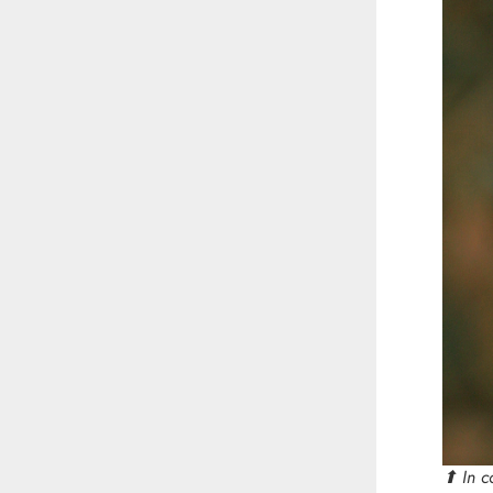
⬆︎ In 