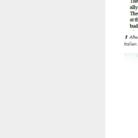
⬆︎ Afte
Italien