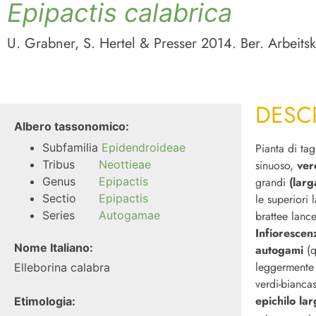
Epipactis calabrica
U. Grabner, S. Hertel & Presser 2014. Ber. Arbeitsk
DESC
Albero tassonomico:
Subfamilia
Epidendroideae
Pianta di ta
Tribus
Neottieae
sinuoso,
ver
Genus
Epipactis
grandi
(lar
Sectio
Epipactis
le superiori
Series
Autogamae
brattee lanc
Infiorescen
Nome Italiano:
autogami
(q
leggermente 
Elleborina calabra
verdi-biancas
epichilo la
Etimologia: