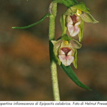
copertina infiorescenza di
Epipactis calabrica
. Foto di Helmut Presse