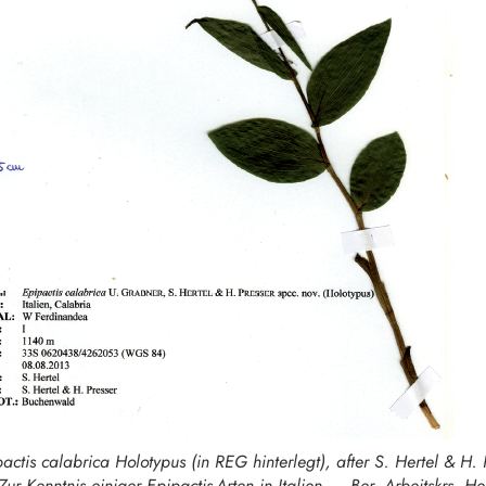
actis calabrica
Holotypus (in REG hinterlegt), after S. Hertel & H. 
Zur Kenntnis einiger
Epipactis
-Arten in Italien. – Ber. Arbeitskrs. H