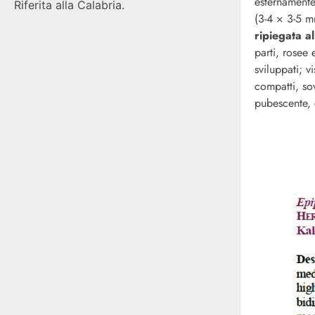
esternamente
Riferita alla Calabria.
(3-4 × 3-5 
ripiegata al
parti, rosee 
sviluppati; v
compatti, sov
pubescente,