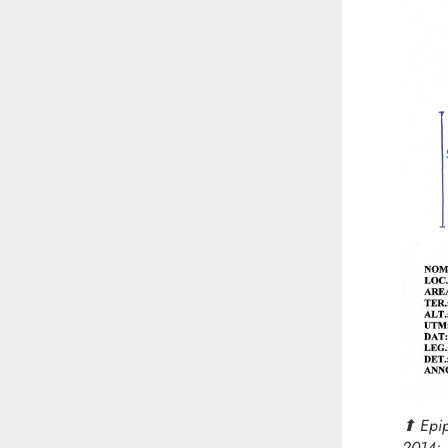
⬆︎
Epip
2014: 