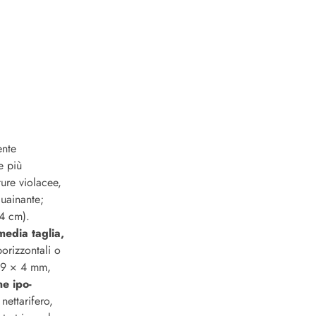
ente
e più
ture violacee,
guainante;
 4 cm).
 media taglia,
orizzontali o
i 9 × 4 mm,
e ipo-
nettarifero,