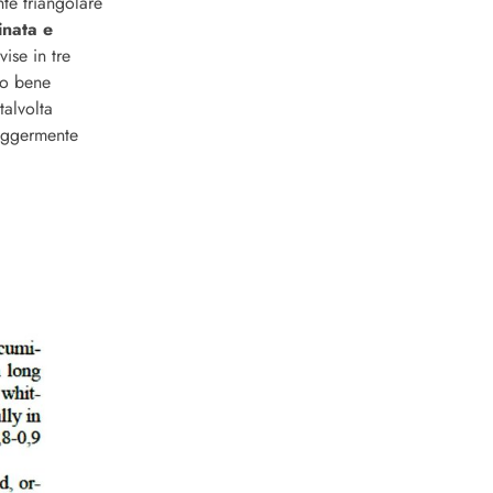
te triangolare
inata e
ise in tre
llo bene
talvolta
leggermente