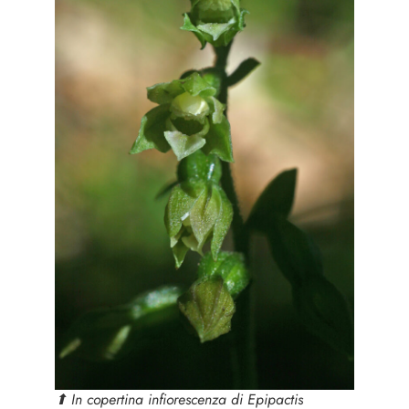
⬆︎ In copertina infiorescenza di
Epipactis