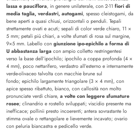
lassa e pauciflora
, in genere unilaterale, con 2-11
fiori di
media taglia, verdastri, autogami
, spesso cleistogami, da
bene aperti a quasi chiusi, orizzontali o penduli. Tepali
strettamente ovati e acuti; sepali di color verde chiaro, 11 ×
5 mm; petali più chiari, a volte sfumati di rosa sul margine,
9×5 mm. Labello con
giunzione ipo-epichilo a forma di
U abbastanza larga
con ampio colletto restringentesi
verso la base dell’ipochilo; ipochilo a coppa profonda (4 ×
4 mm), poco nettarifero, verdastro all’esterno e internamente
verde-olivaceo talvolta con macchie brune sul
fondo; epichilo largamente triangolare (3 × 4 mm), con
apice spesso ribattuto, bianco, con callosità non molto
pronunciate verdi chiare,
a volte con leggere sfumature
rosee
; clinandrio e rostello sviluppati; viscidio presente ma
inefficace; pollinii presto incoerenti; antera sovrastante lo
stimma ovale o rettangolare e lievemente incavato; ovario
con peluria biancastra e pedicello verde.