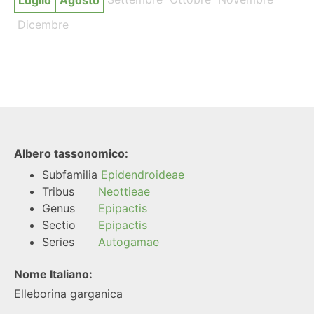
Luglio
Agosto
Dicembre
Albero tassonomico:
Subfamilia
Epidendroideae
Tribus
Neottieae
Genus
Epipactis
Sectio
Epipactis
Series
Autogamae
Nome Italiano:
Elleborina garganica