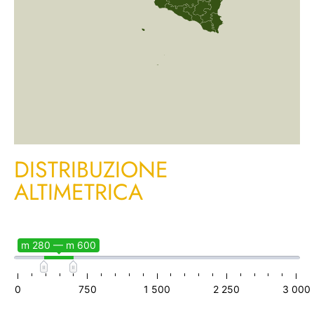
DISTRIBUZIONE
ALTIMETRICA
m 280 — m 600
0
750
1 500
2 250
3 000