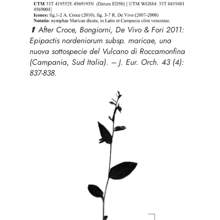
⬆︎ After Croce, Bongiorni, De Vivo & Fori 2011:
Epipactis nordeniorum
subsp.
maricae
, una
nuova sottospecie del Vulcano di Roccamonfina
(Campania, Sud Italia). – J. Eur. Orch. 43 (4):
837-838.