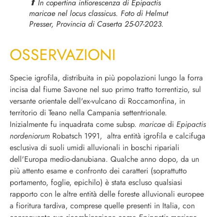
⬆︎ In copertina infiorescenza di
Epipactis
maricae
nel locus classicus. Foto di Helmut
Presser, Provincia di Caserta 25-07-2023.
OSSERVAZIONI
Specie igrofila, distribuita in più popolazioni lungo la forra
incisa dal fiume Savone nel suo primo tratto torrentizio, sul
versante orientale dell'ex-vulcano di Roccamonfina, in
territorio di Teano nella Campania settentrionale.
Inizialmente fu inquadrata come subsp.
maricae
di
Epipactis
nordeniorum
Robatsch 1991, altra entità igrofila e calcifuga
esclusiva di suoli umidi alluvionali in boschi ripariali
dell'Europa medio-danubiana. Qualche anno dopo, da un
più attento esame e confronto dei caratteri (soprattutto
portamento, foglie, epichilo) è stata escluso qualsiasi
rapporto con le altre entità delle foreste alluvionali europee
a fioritura tardiva, comprese quelle presenti in Italia, con