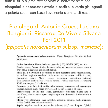
friabili sullo stigma rettangolare e incavato; staminodi
triangolari e appressati; ovario e pedicello verde-giallognoli
a peluria rada, con base lievemente sfumata di rosa.
Protologo di Antonio Croce, Luciano
Bongiorni, Riccardo De Vivo e Silvana
Fori 2011
(
Epipactis nordeniorum
subsp.
maricae
):