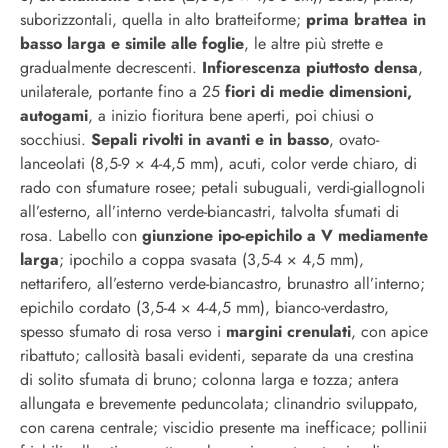
suborizzontali, quella in alto bratteiforme;
prima brattea in
basso larga e simile alle foglie
, le altre più strette e
gradualmente decrescenti.
Infiorescenza piuttosto densa
,
unilaterale, portante fino a 25
fiori di medie dimensioni,
autogami
, a inizio fioritura bene aperti, poi chiusi o
socchiusi.
Sepali rivolti in avanti e in basso
, ovato-
lanceolati (8,5-9 × 4-4,5 mm), acuti, color verde chiaro, di
rado con sfumature rosee; petali subuguali, verdi-giallognoli
all’esterno, all’interno verde-biancastri, talvolta sfumati di
rosa. Labello con
giunzione ipo-epichilo a V mediamente
larga
; ipochilo a coppa svasata (3,5-4 × 4,5 mm),
nettarifero, all’esterno verde-biancastro, brunastro all’interno;
epichilo cordato (3,5-4 × 4-4,5 mm), bianco-verdastro,
spesso sfumato di rosa verso i
margini crenulati
, con apice
ribattuto; callosità basali evidenti, separate da una crestina
di solito sfumata di bruno; colonna larga e tozza; antera
allungata e brevemente peduncolata; clinandrio sviluppato,
con carena centrale; viscidio presente ma inefficace; pollinii