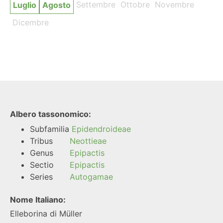
Settembre
Ottobre
Novembre
Luglio
Agosto
Dicembre
Albero tassonomico:
Subfamilia
Epidendroideae
Tribus
Neottieae
Genus
Epipactis
Sectio
Epipactis
Series
Autogamae
Nome Italiano:
Elleborina di Müller