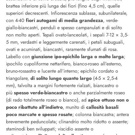
brattea inferiore più lunga dei fiori (fino 4,5 cm), quelle
superiori decrescenti. Infiorescenza sublassa, subunilaterale,
con 4-40
fiori autogami di media grandezza
, verde-
giallo-biancastri, penduli e spesso campanulati e di solito
non molto aperti. Tepali ovato-lanceolati, i sepali 7-12 × 3,5-
5 mm, verdastri e leggermente carenati, i petali subuguali,
ovati e acuminati, biancastri, raramente sfumati di rosa.
Labello con
giunzione ipo-epichilo larga o molto larga
;
ipochilo cupoliforme nettarifero, bianco-roseo all’esterno,
bruno-rossastro e lucente all’interno; epichilo cordato o
triangolare,
di solito lungo quanto largo
(4-5 × 2,5-4
mm), talvolta a margini fortemente rialzati, biancastro o
più
spesso verde-biancastro
o anche parzialmente roseo
(di rado totalmente roseo o bianco), ad
apice ottuso non o
poco ribattuto all’indietro
, munito di
callosità basali
poco marcate e spesso rosate
; colonna biancastra; antera
brevemente peduncolata; clinandrio molto ridotto o assente;
staminodi ben sviluppati; viscidio assente o