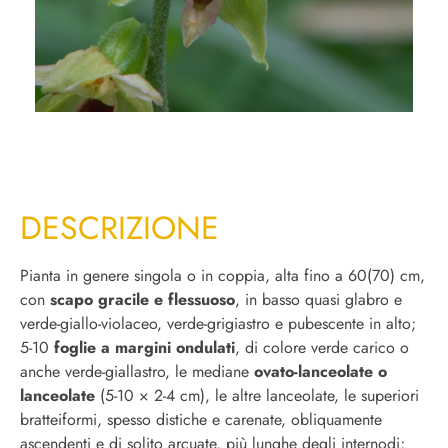
DESCRIZIONE
Pianta in genere singola o in coppia, alta fino a 60(70) cm,
con
scapo gracile e flessuoso
, in basso quasi glabro e
verde-giallo-violaceo, verde-grigiastro e pubescente in alto;
5-10
foglie a margini ondulati
, di colore verde carico o
anche verde-giallastro, le mediane
ovato-lanceolate o
lanceolate
(5-10 × 2-4 cm), le altre lanceolate, le superiori
bratteiformi, spesso distiche e carenate, obliquamente
ascendenti e di solito arcuate, più lunghe degli internodi;