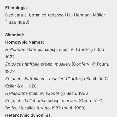
Etimologia:
Dedicata al botanico tedesco H.L. Hermann Müller
(1829-1883).
Sinonimi:
Homotypic Names
:
Helleborine
latifolia
subsp.
muelleri
(Godfery) Soó
1927
Epipactis
latifolia
subsp.
muelleri
(Godfery) P. Fourn.
1928
Epipactis
latifolia
var.
muelleri
(Godfery) Schltr. in G.
Keller & al. 1928
Helleborine
muelleri
(Godfery) Bech. 1936
Epipactis helleborine
subsp.
muelleri
(Godfery) O.
Bolòs, Masalles & Vigo 1987 (publ. 1988)
Heterotypic Synonims
: