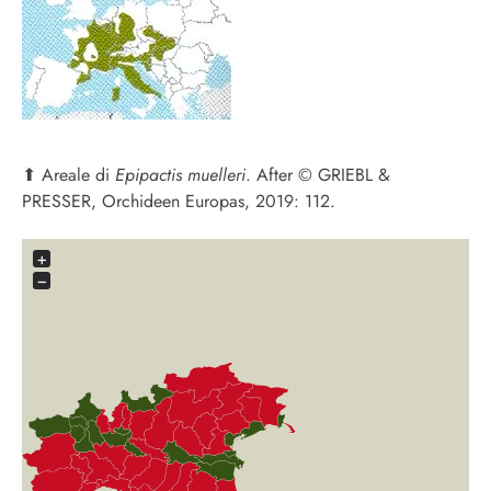
⬆︎
Areale di
Epipactis muelleri
. After © GRIEBL &
PRESSER, Orchideen Europas, 2019: 112.
+
−