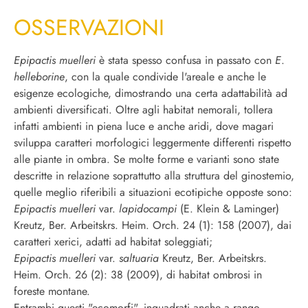
OSSERVAZIONI
Epipactis muelleri
è stata spesso confusa in passato con
E
.
helleborine
,
con la quale condivide l'areale e anche le
esigenze ecologiche, dimostrando una certa adattabilità ad
ambienti diversificati. Oltre agli habitat nemorali, tollera
infatti ambienti in piena luce e anche aridi, dove magari
sviluppa caratteri morfologici leggermente differenti rispetto
alle piante in ombra. Se molte forme e varianti sono state
descritte in relazione soprattutto alla struttura del ginostemio,
quelle meglio riferibili a situazioni ecotipiche opposte sono:
Epipactis
muelleri
var.
lapidocampi
(E. Klein & Laminger)
Kreutz, Ber. Arbeitskrs. Heim. Orch. 24 (1): 158 (2007), dai
caratteri xerici, adatti ad habitat soleggiati;
Epipactis
muelleri
var.
saltuaria
Kreutz, Ber. Arbeitskrs.
Heim. Orch. 26 (2): 38 (2009), di
habitat ombrosi in
foreste montane.
Entrambi questi "ecomorfi", inquadrati anche a rango