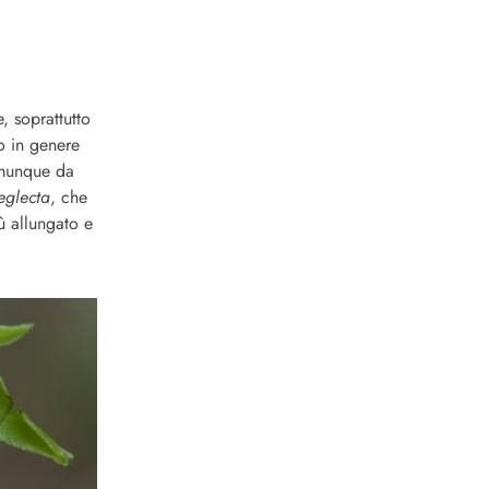
, soprattutto
no in genere
comunque da
eglecta
, che
ù allungato e