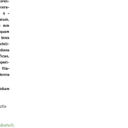
tis
-
obatsch,