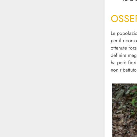
OSSE
Le popolazion
per il ricors
ottenute for
definire meg
ha però fiori
non ribattut