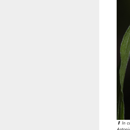
⬆︎ In c
Antoni