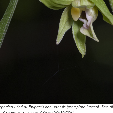
opertina i fiori di
Epipactis naousaensis
(esemplare lucano). Foto di
o Romano, Provincia di Potenza 26-07-2020.