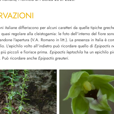
RVAZIONI
i italiane differiscono per alcuni caratteri da quelle tipiche greche
o quasi regolare alla cleistogamia: le foto dell'interno del fiore so
zandone l'apertura (V.A. Romano in litt.). La presenza in Italia è 
lio.
L'epichilo volto all'indietro può ricordare quello di
Epipactis
n
 più piccoli e fiorisce prima.
Epipactis leptochila
ha un epichilo pi
o. Può ricordare anche
Epipactis greuteri
.