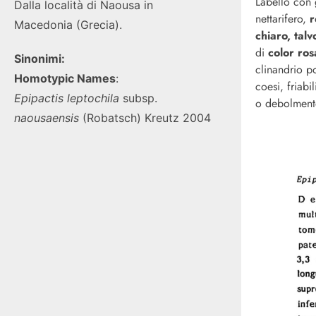
Labello con g
Dalla località di Naousa in
nettarifero,
r
Macedonia (Grecia).
chiaro, talv
di
color ros
Sinonimi:
clinandrio po
Homotypic Names
:
coesi, friab
Epipactis leptochila
subsp.
o debolmente
naousaensis
(Robatsch) Kreutz 2004