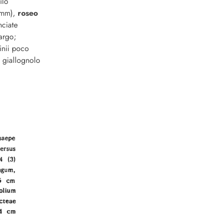
ilo
5 mm),
roseo
nciate
argo;
linii poco
, giallognolo