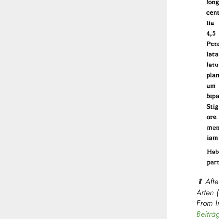
⬆︎ Aft
Arten 
From I
Beiträ