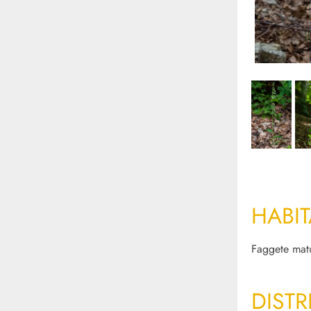
HABIT
Faggete matu
DISTR