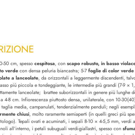
.
RIZIONE
20-50 cm, spesso
cespitosa
, con
scapo robusto, in basso violac
lto verde
con densa peluria biancastra; 5-7
foglie di color verde
olate a lanceolate
, da orizzontali a leggermente discendenti, talvo
basso più piccola e tondeggiante, le intermedie più grandi (7-9 × 1
ettamente lanceolate; brattee suborizzontali in genere più lunghe de
o a 4-8 cm. Infiorescenza piuttosto densa, unilaterale, con 10-30(4
 taglia media, campanulati, tendenzialmente penduli; negli esempl
rmente chiusi
, molto raramente semiaperti (in quelli greci più spe
ologo). Tepali ovati e acuminati, i sepali 8-10 × 4-5,5 mm, verdi al
noli all’interno, i petali subuguali verdi-giallastri, spesso con
sfuma