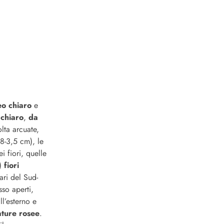
eo chiaro
e
 chiaro
,
da
lta arcuate,
,8-3,5 cm), le
i fiori, quelle
0)
fiori
ari del Sud-
sso aperti,
l’esterno e
ture rosee
.