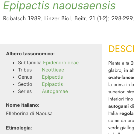
Epipactis naousaensis
Robatsch 1989. Linzer Biol. Beitr. 21 (1-2): 298-299
DESC
Albero tassonomico:
Subfamilia
Epidendroideae
Pianta alta 
Tribus
Neottieae
glabro,
in a
Genus
Epipactis
ovato-lance
Sectio
Epipactis
la prima in 
Series
Autogamae
superiori str
inferiori fin
Nome Italiano:
autogami
di
Italia
regola
Elleborina di Naousa
come da prot
verde-giallog
Etimologia: