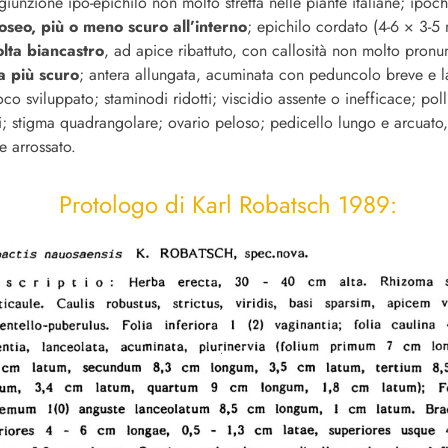
iunzione ipo-epichilo non molto stretta nelle piante italiane; ipoch
oseo, più o meno scuro all’interno
; epichilo cordato (4-6 × 3-
olta biancastro
, ad apice ribattuto, con callosità non molto pronu
a più scuro
; antera allungata, acuminata con peduncolo breve e l
co sviluppato; staminodi ridotti; viscidio assente o inefficace; pol
ili; stigma quadrangolare; ovario peloso; pedicello lungo e arcuato
 arrossato.
Protologo di Karl Robatsch 1989: