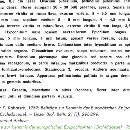
er K. Robatsch, 1989: Beiträge zur Kenntnis der Europäischen
Epipac
(Orchidaceae). – Linzer Biol. Beitr. 21 (1): 298-299.
nternet Archive:
ge zur Kenntnis der europäischen Epipactis-Arten (Orchidaceae) : R