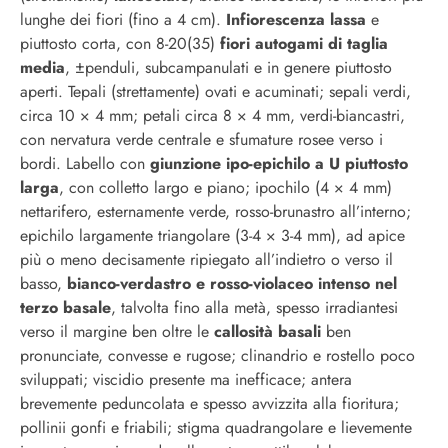
lunghe dei fiori (fino a 4 cm).
Infiorescenza lassa
e
piuttosto corta, con 8-20(35)
fiori autogami di taglia
media
, ±penduli, subcampanulati e in genere piuttosto
aperti. Tepali (strettamente) ovati e acuminati; sepali verdi,
circa 10 × 4 mm; petali circa 8 × 4 mm, verdi-biancastri,
con nervatura verde centrale e sfumature rosee verso i
bordi. Labello con
giunzione ipo-epichilo a U piuttosto
larga
, con colletto largo e piano; ipochilo (4 × 4 mm)
nettarifero, esternamente verde, rosso-brunastro all’interno;
epichilo largamente triangolare (3-4 × 3-4 mm), ad apice
più o meno decisamente ripiegato all’indietro o verso il
basso,
bianco-verdastro e rosso-violaceo intenso nel
terzo basale
, talvolta fino alla metà, spesso irradiantesi
verso il margine ben oltre le
callosità basali
ben
pronunciate, convesse e rugose; clinandrio e rostello poco
sviluppati; viscidio presente ma inefficace; antera
brevemente peduncolata e spesso avvizzita alla fioritura;
pollinii gonfi e friabili; stigma quadrangolare e lievemente