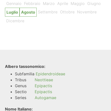
Gennaio
Febbraio
Marzo
Aprile
Maggio
Giugno
Settembre
Ottobre
Novembre
Luglio
Agosto
Dicembre
Albero tassonomico:
Subfamilia
Epidendroideae
Tribus
Neottieae
Genus
Epipactis
Sectio
Epipactis
Series
Autogamae
Nome Italiano: