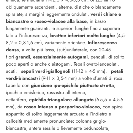
obliquamente ascendenti, alterne, distiche o blandamente
spiralate, a margini leggermente ondulati,
verdi chiare e
biancastre o roseo-violacee alla base
, in basso
lungamente guainanti, le superiori lunghe fino a superare
talora l’infiorescenza;
brattee inferiori molto lunghe
(4,5-
8,2 × 0,8-1,6 cm), variamente orientate.
Infiorescenza
densa
, a volte più lassa, (sub)unilaterale, con 20-45
fiori
grandi, essenzialmente autogami
, penduli, di solito
poco aperti o anche cleistogami. Tepali ovato-lanceolati,
acuti, i
sepali verdi-giallognoli
(11-12 × 4-5 mm), i
petali
verdi-biancastri
(9-11 × 3,5-4 mm) a volte sfumati di rosa.
Labello con
giunzione ipo-epichilo piuttosto stretta
;
ipochilo emisferico, rossastro all’interno,
nettarifero;
epichilo triangolare allungato
(5-5,5 × 4,5-5
mm), da
roseo intenso a porporino-violaceo
, con apice
appuntito di solito leggermente arcuato all’indietro e
callosità mediamente pronunciate; colonna grigio-
biancastra; antera sessile o lievemente peduncolata;