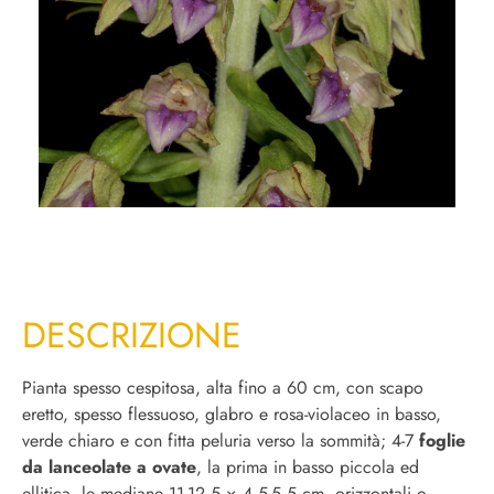
DESCRIZIONE
Pianta spesso cespitosa, alta fino a 60 cm, con scapo
eretto, spesso flessuoso, glabro e rosa-violaceo in basso,
verde chiaro e con fitta peluria verso la sommità; 4-7
foglie
da lanceolate a ovate
, la prima in basso piccola ed
ellitica, le mediane 11-12,5 × 4,5-5,5 cm, orizzontali o