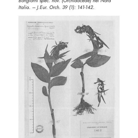
Bongiorni spec. nov. (
Orchidaceae
) nel Nord
Italia. – J.Eur. Orch. 39 (1): 141-142.