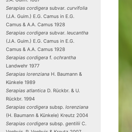
Serapias
cordigera
subvar.
curvifolia
(J.A. Guim.) E.G. Camus in E.G.
Camus & A.A. Camus 1928
Serapias
cordigera
subvar.
leucantha
(J.A. Guim.) E.G. Camus in E.G.
Camus & A.A. Camus 1928
Serapias
cordigera
f.
ochrantha
Landwehr 1977
Serapias
lorenziana
H. Baumann &
Künkele 1989
Serapias
atlantica
D. Rückbr. & U.
Rückbr. 1994
Serapias
cordigera
subsp.
lorenziana
(H. Baumann & Künkele) Kreutz 2004
Serapias
cordigera
subsp.
gentilii
C.
Venhuis, P. Venhuis & Kreutz 2007