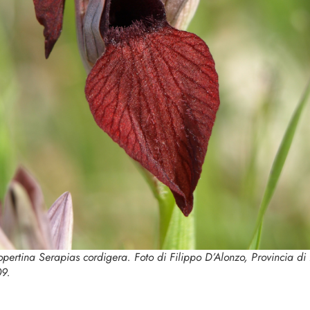
copertina
Serapias cordigera
. Foto di Filippo D’Alonzo, Provincia di
9.