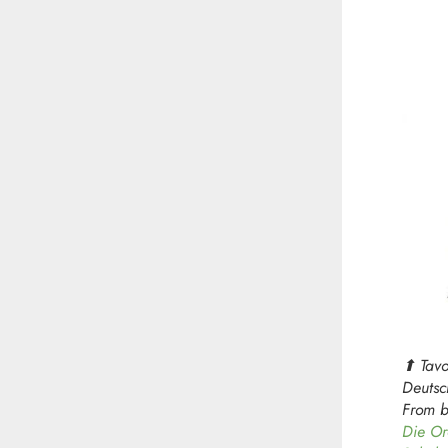
⬆︎ Tav
Deutsc
From b
Die Or