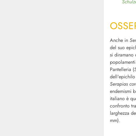
Schulz
OSSE
Anche in
Se
del suo epich
si diramano d
popolamenti i
Pantelleria (
dell'epichilo
Serapias cor
endemismi be
italiano è que
confronto tra
larghezza de
mm).