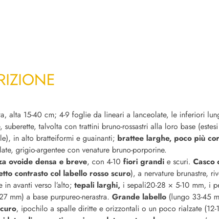
RIZIONE
a, alta 15-40 cm; 4-9 foglie da lineari a lanceolate, le inferiori lu
 suberette, talvolta con trattini bruno-rossastri alla loro base (estes
e), in alto bratteiformi e guainanti;
brattee larghe, poco più cor
late, grigio-argentee con venature bruno-porporine.
za ovoide densa e breve
, con 4-10
fiori grandi
e scuri.
Casco 
etto contrasto col labello rosso scuro
), a nervature brunastre, ri
in avanti verso l’alto;
tepali larghi,
i sepali20-28 × 5-10 mm, i p
7-27 mm) a base purpureo-nerastra.
Grande labello
(lungo 33-45 
scuro
, ipochilo a spalle diritte e orizzontali o un poco rialzate (12