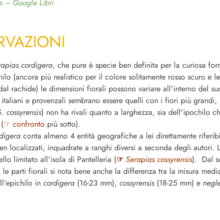
e – Google Libri
RVAZIONI
rapias cordigera
, che pure è specie ben definita per la curiosa fo
ilo (ancora più realistico per il colore solitamente rosso scuro e l
al rachide) le dimensioni fiorali possono variare all'interno del suo
taliani e provenzali sembrano essere quelli con i fiori più grandi, 
S. cossyrensis
) non ha rivali quanto a larghezza, sia dell'ipochilo c
 (
☞ confronto
più sotto).
digera
conta almeno 4 entità geografiche a lei direttamente riferibi
n localizzati, inquadrate a ranghi diversi a seconda degli autori. 
llo limitato all'isola di Pantelleria (
☞
Serapias cossyrensis
). Dal s
 le parti fiorali si nota bene anche la differenza tra la misura medi
ll'epichilo in
cordigera
(16-23 mm),
cossyrensis
(18-25 mm) e
negl