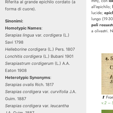
mm), con
lo
Riferita al grande epichilo cordato (a
all’epichilo;
forma di cuore).
lucide;
epic
lungo (19-3
Sinonimi:
peli rossast
Homotypic Names
:
a olivastri
Serapias
lingua
var.
cordigera
(L.)
Savi 1798
Helleborine
cordigera
(L.) Pers. 1807
Lonchitis
cordigera
(L.) Bubani 1901
Serapiastrum
cordigerum
(L.) A.A.
Eaton 1908
Heterotypic Synonyms
:
Serapias
ovalis
Rich. 1817
Serapias
cordigera
var.
curvifolia
J.A.
⬆︎ Fro
Guim. 1887
v.2 – 
Serapias
cordigera
var.
leucantha
J.A. Guim. 1887