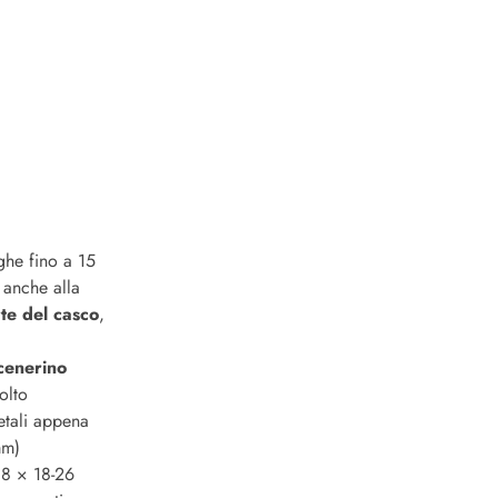
nghe fino a 15
i anche alla
te del casco
,
cenerino
volto
etali appena
mm)
-18 × 18-26