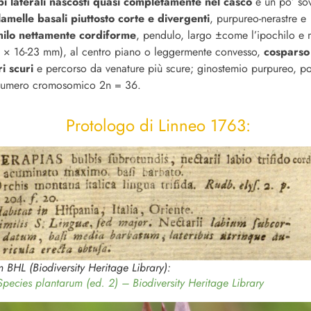
bi laterali nascosti quasi completamente nel casco
e un po’ so
lamelle basali piuttosto corte e divergenti
, purpureo-nerastre e
hilo nettamente cordiforme
, pendulo, largo ±come l’ipochilo e 
0 × 16-23 mm), al centro piano o leggermente convesso,
cosparso 
ri scuri
e percorso da venature più scure; ginostemio purpureo, pol
. Numero cromosomico 2n = 36.
Protologo di Linneo 1763:
m BHL (Biodiversity Heritage Library):
Species plantarum (ed. 2) – Biodiversity Heritage Library