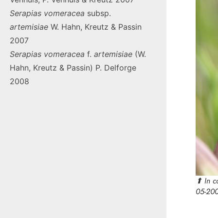
Serapias
vomeracea
subsp.
artemisiae
W. Hahn, Kreutz & Passin
2007
Serapias
vomeracea
f.
artemisiae
(W.
Hahn, Kreutz & Passin) P. Delforge
2008
⬆︎ In 
05-200