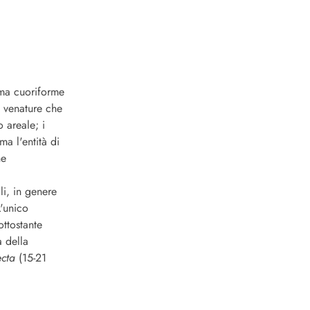
rma cuoriforme
e venature che
 areale; i
ma l'entità di
he
li, in genere
L'unico
ottostante
a della
ecta
(15-21