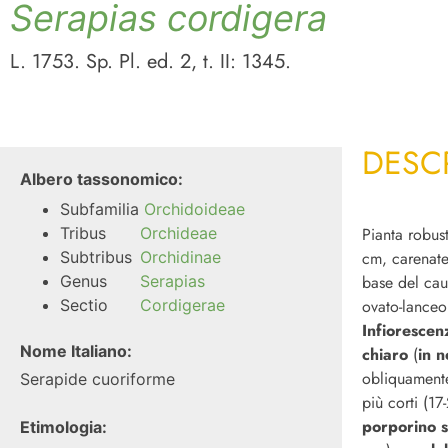
Serapias cordigera
L. 1753. Sp. Pl. ed. 2, t. II: 1345.
DESC
Albero tassonomico:
Subfamilia
Orchidoideae
Tribus
Orchideae
Pianta robust
Subtribus
Orchidinae
cm, carenate,
Genus
Serapias
base del caul
Sectio
Cordigerae
ovato-lanceo
Infiorescen
Nome Italiano:
chiaro
(
in n
obliquamente 
Serapide cuoriforme
più corti (1
porporino 
Etimologia: