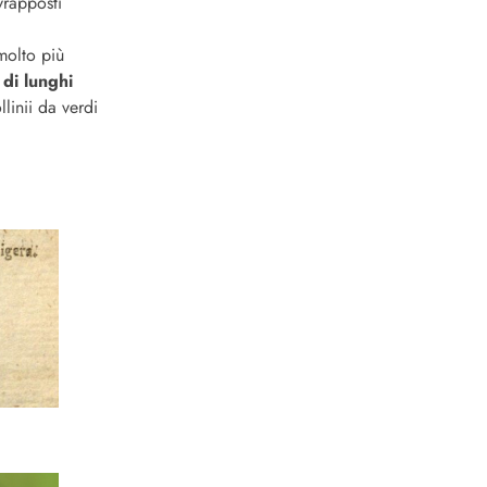
vrapposti
molto più
di lunghi
linii da verdi