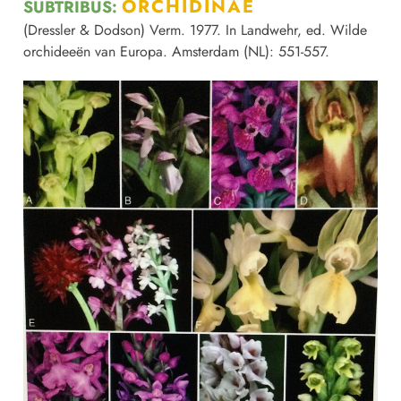
ORCHIDINAE
SUBTRIBUS:
(Dressler & Dodson) Verm. 1977. In Landwehr, ed. Wilde
orchideeën van Europa. Amsterdam (NL): 551-557.