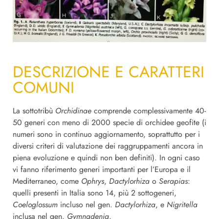
DESCRIZIONE E CARATTERI
COMUNI
La sottotribù
Orchidinae
comprende complessivamente 40-
50 generi con meno di 2000 specie di orchidee geofite (i
numeri sono in continuo aggiornamento, soprattutto per i
diversi criteri di valutazione dei raggruppamenti ancora in
piena evoluzione e quindi non ben definiti). In ogni caso
vi fanno riferimento generi importanti per l’Europa e il
Mediterraneo, come
Ophrys
,
Dactylorhiza
o
Serapias
:
quelli presenti in Italia sono 14, più 2 sottogeneri,
Coeloglossum
incluso nel gen.
Dactylorhiza
, e
Nigritella
inclusa nel gen.
Gymnadenia
.