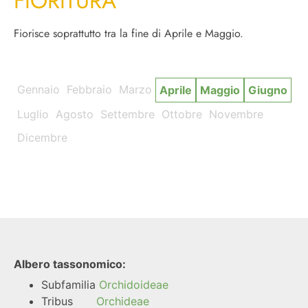
FIORITURA
Fiorisce soprattutto tra la fine di Aprile e Maggio.
Gennaio
Febbraio
Marzo
Aprile
Maggio
Giugno
Luglio
Agosto
Settembre
Ottobre
Novembre
Dicembre
Albero tassonomico:
Subfamilia
Orchidoideae
Tribus
Orchideae