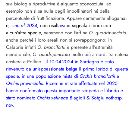
sua biologia riproduttiva è alquanto sconosciuta, ad
esempio non si sa nulla degli impollinatori né della
percentuale di fruttificazione. Appare certamente allogama,
e
, sino al 2024,
non risulta
va
no segnalati ibridi con
alcun'altra specie
,
nemmeno con l'affine
O
.
quadripunctata
,
anche perché i loro areali non si sovrappongono:
in
Calabria infatti
O
.
brancifortii
è presente
all’estremità
meridionale,
O
.
quadripunctata
molto più a nord, tra catena
costiera e Pollino.
Il 10-04-2024 in Sardegna è stato
rinvenuto da un'appassionata belga il primo ibrido di questa
specie, in una popolazione mista di
Orchis brancifortii
e
Orchis provincialis.
Ricerche mirate effettuate nel 2025
hanno confermato questa importante scoperta e l'ibrido è
stato nominato
Orchis
x
elineae
Biagioli & Sotgiu nothosp.
nov.