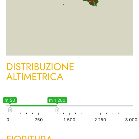
DISTRIBUZIONE
ALTIMETRICA
m 50
m 1 200
0
750
1 500
2 250
3 000