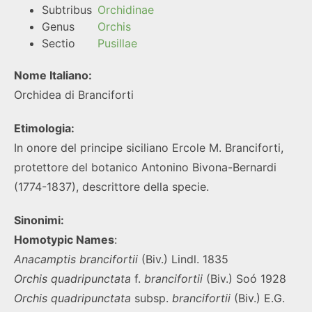
Subtribus
Orchidinae
Genus
Orchis
Sectio
Pusillae
Nome Italiano:
Orchidea di Branciforti
Etimologia:
In onore del principe siciliano Ercole M. Branciforti,
protettore del botanico Antonino Bivona-Bernardi
(1774-1837), descrittore della specie.
Sinonimi:
Homotypic Names
:
Anacamptis
brancifortii
(Biv.) Lindl. 1835
Orchis
quadripunctata
f.
brancifortii
(Biv.) Soó 1928
Orchis quadripunctata
subsp.
brancifortii
(Biv.) E.G.