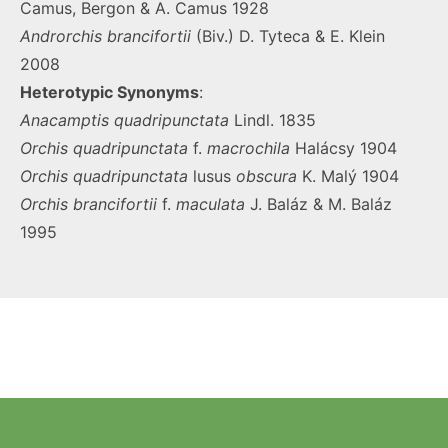
Camus, Bergon & A. Camus 1928
Androrchis
brancifortii
(Biv.) D. Tyteca & E. Klein
2008
Heterotypic Synonyms
:
Anacamptis
quadripunctata
Lindl. 1835
Orchis
quadripunctata
f.
macrochila
Halácsy 1904
Orchis
quadripunctata
lusus
obscura
K. Malý 1904
Orchis
brancifortii
f.
maculata
J. Baláz & M. Baláz
1995