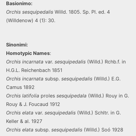
Basionimo:
Orchis sesquipedalis
Willd. 1805. Sp. Pl. ed. 4
(Willdenow) 4 (1): 30.
Sinonimi:
Homotypic Names
:
Orchis
incarnata
var.
sesquipedalis
(Willd.) Rchb.f. in
H.G.L. Reichenbach 1851
Orchis
incarnata
subsp.
sesquipedalis
(Willd.) E.G.
Camus 1892
Orchis
latifolia
proles
sesquipedala
(Willd.) Rouy in G.
Rouy & J. Foucaud 1912
Orchis
elata
var.
sesquipedalis
(Willd.) Schltr. in G.
Keller & al. 1927
Orchis
elata
subsp.
sesquipedalis
(Willd.) Soó 1928