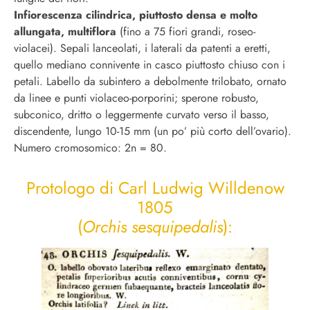
Infiorescenza cilindrica, piuttosto densa e molto
allungata, multiflora
(fino a 75 fiori grandi, roseo-
violacei). Sepali lanceolati, i laterali da patenti a eretti,
quello mediano connivente in casco piuttosto chiuso con i
petali. Labello da subintero a debolmente trilobato, ornato
da linee e punti violaceo-porporini; sperone robusto,
subconico, dritto o leggermente curvato verso il basso,
discendente, lungo 10-15 mm (un po’ più corto dell’ovario).
Numero cromosomico: 2n = 80.
Protologo di Carl Ludwig Willdenow
1805
(
Orchis sesquipedalis
):