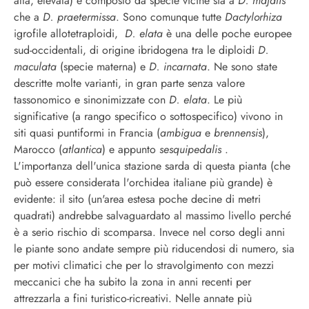
alta, elevata)
è composto da specie vicine sia a
D. majalis
che a
D. praetermissa
. Sono comunque tutte
Dactylorhiza
igrofile allotetraploidi,
D. elata
è una delle poche europee
sud-occidentali, di origine ibridogena tra le diploidi
D.
maculata
(specie materna) e
D. incarnata
. Ne sono state
descritte m
olte varianti
, in gran parte senza valore
tassonomico e sinonimizzate con
D.
elata
. Le più
significative (a rango specifico o sottospecifico) vivono in
siti quasi puntiformi in Francia (
ambigua
e
brennensis
),
Marocco (
atlantica
) e appunto
sesquipedalis
.
L'importanza dell'unica stazione sarda di questa pianta (che
può essere considerata l'orchidea italiane più grande) è
evidente: il sito (un'area estesa poche decine di metri
quadrati) andrebbe salvaguardato al massimo livello perché
è a serio rischio di scomparsa. Invece nel corso degli anni
le piante sono andate sempre più riducendosi di numero, sia
per motivi climatici che per lo stravolgimento con mezzi
meccanici che ha subito la zona in anni recenti per
attrezzarla a fini turistico-ricreativi. Nelle annate più