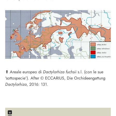
⬆︎
Areale europeo di
Dactylorhiza fuchsii
s.l. (con le sue
'sottospecie'). After © ECCARIUS, Die Orchideengattung
Dactylorhiza
, 2016: 131.
+