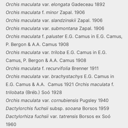
Orchis
maculata
var.
elongata
Gadeceau 1892
Orchis
maculata
f.
minor
Zapal. 1906
Orchis
maculata
var.
slandzinskii
Zapal. 1906
Orchis
maculata
var.
submontana
Zapal. 1906
Orchis
maculata
f.
paluster
E.G. Camus in E.G. Camus,
P. Bergon & A.A. Camus 1908
Orchis
maculata
var.
triloba
E.G. Camus in E.G.
Camus, P. Bergon & A.A. Camus 1908
Orchis
maculata
f.
recurvifolia
Brenner 1911
Orchis
maculata
var.
brachystachys
E.G. Camus in
E.G. Camus & A.A. Camus 1921
Orchis
maculata
f.
trilobata
(Bréb.) Soó 1928
Orchis
maculata
var.
cornubiensis
Pugsley 1940
Dactylorchis
fuchsii
subsp.
sooana
Borsos 1959
Dactylorhiza
fuchsii
var.
tatrensis
Borsos ex Soó
1960