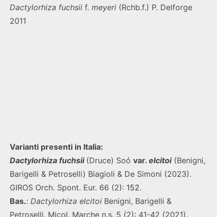
Dactylorhiza
fuchsii
f.
meyeri
(Rchb.f.) P. Delforge
2011
Varianti presenti in Italia:
Dactylorhiza fuchsii
(Druce) Soó
var.
elcitoi
(Benigni,
Barigelli & Petroselli) Biagioli & De Simoni (2023).
GIROS Orch. Spont. Eur. 66 (2):
152
.
Bas.
:
Dactylorhiza elcitoi
Benigni, Barigelli &
Petroselli, Micol. Marche n.s. 5 (2): 41-42 (2021).