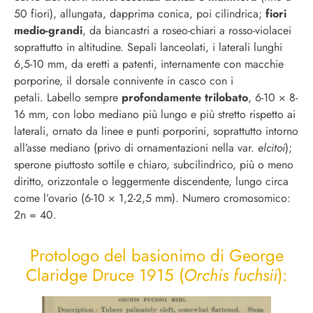
50 fiori), allungata, dapprima conica, poi cilindrica;
fiori
medio-grandi
, da biancastri a roseo-chiari a rosso-violacei
soprattutto in altitudine. Sepali lanceolati, i laterali lunghi
6,5-10 mm, da eretti a patenti, internamente con macchie
porporine, il dorsale connivente in casco con i
petali. Labello sempre
profondamente trilobato
, 6-10 × 8-
16 mm, con lobo mediano più lungo e più stretto rispetto ai
laterali, ornato da linee e punti porporini, soprattutto intorno
all’asse mediano (privo di ornamentazioni nella var.
elcitoi
);
sperone piuttosto sottile e chiaro, subcilindrico, più o meno
diritto, orizzontale o leggermente discendente, lungo circa
come l’ovario (6-10 × 1,2-2,5 mm). Numero cromosomico:
2n = 40.
Protologo del basionimo di George
Claridge Druce 1915 (
Orchis fuchsii
):