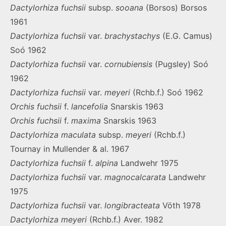
Dactylorhiza
fuchsii
subsp.
sooana
(Borsos) Borsos
1961
Dactylorhiza
fuchsii
var.
brachystachys
(E.G. Camus)
Soó 1962
Dactylorhiza
fuchsii
var.
cornubiensis
(Pugsley) Soó
1962
Dactylorhiza
fuchsii
var.
meyeri
(Rchb.f.) Soó 1962
Orchis
fuchsii
f.
lancefolia
Snarskis 1963
Orchis
fuchsii
f.
maxima
Snarskis 1963
Dactylorhiza
maculata
subsp.
meyeri
(Rchb.f.)
Tournay in Mullender & al. 1967
Dactylorhiza
fuchsii
f.
alpina
Landwehr 1975
Dactylorhiza
fuchsii
var.
magnocalcarata
Landwehr
1975
Dactylorhiza
fuchsii
var.
longibracteata
Vöth 1978
Dactylorhiza
meyeri
(Rchb.f.) Aver. 1982