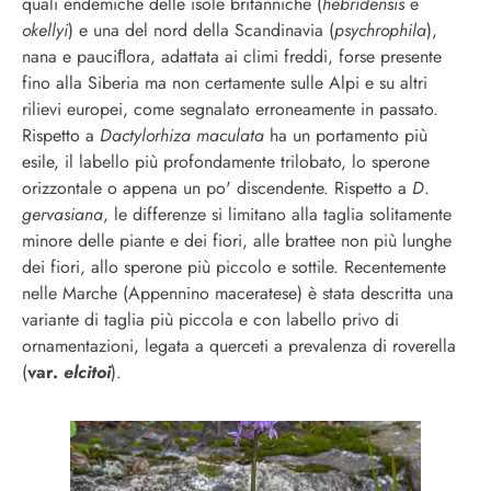
quali endemiche delle isole britanniche (
hebridensis
e
okellyi
) e una del nord della Scandinavia (
psychrophila
),
nana e pauciﬂora, adattata ai climi freddi, forse presente
fino alla Siberia ma non certamente sulle Alpi e su altri
rilievi europei, come segnalato erroneamente in passato.
Rispetto a
Dactylorhiza
maculata
ha un portamento più
esile,
il labello più profondamente trilobato, lo sperone
orizzontale o appena un po' discendente
.
Rispetto a
D
.
gervasiana
, le differenze si limitano alla taglia solitamente
minore delle piante e dei fiori, alle brattee non più lunghe
dei fiori, allo sperone più piccolo e sottile. Recentemente
nelle Marche (Appennino maceratese) è stata descritta una
variante di taglia più piccola e con labello privo di
ornamentazioni, legata a querceti a prevalenza di roverella
(
var.
elcitoi
).