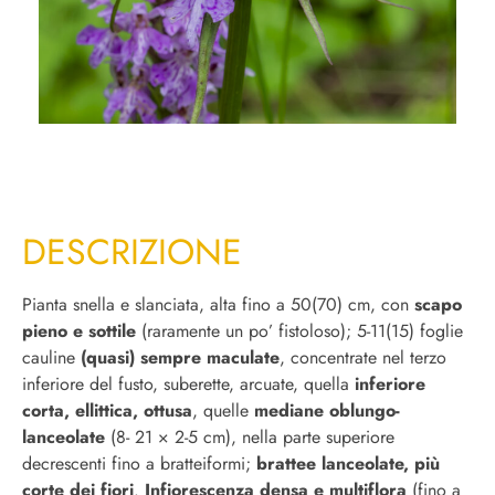
DESCRIZIONE
Pianta snella e slanciata, alta fino a 50(70) cm, con
scapo
pieno e sottile
(raramente un po’ fistoloso); 5-11(15) foglie
cauline
(quasi) sempre maculate
, concentrate nel terzo
inferiore del fusto, suberette, arcuate, quella
inferiore
corta, ellittica, ottusa
, quelle
mediane oblungo-
lanceolate
(8- 21 × 2-5 cm), nella parte superiore
decrescenti fino a bratteiformi;
brattee lanceolate, più
corte dei fiori
.
Infiorescenza densa e multiflora
(fino a