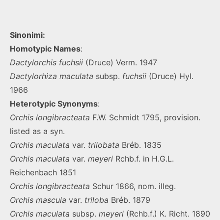
Sinonimi:
Homotypic Names
:
Dactylorchis fuchsii
(Druce) Verm. 1947
Dactylorhiza maculata
subsp.
fuchsii
(Druce) Hyl.
1966
Heterotypic Synonyms
:
Orchis longibracteata
F.W. Schmidt 1795, provision.
listed as a syn.
Orchis
maculata
var.
trilobata
Bréb. 1835
Orchis
maculata
var.
meyeri
Rchb.f. in H.G.L.
Reichenbach 1851
Orchis
longibracteata
Schur 1866, nom. illeg.
Orchis
mascula
var.
triloba
Bréb. 1879
Orchis
maculata
subsp.
meyeri
(Rchb.f.) K. Richt. 1890