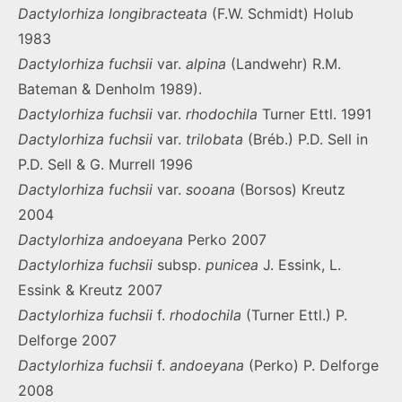
Dactylorhiza
longibracteata
(F.W. Schmidt) Holub
1983
Dactylorhiza
fuchsii
var.
alpina
(Landwehr) R.M.
Bateman & Denholm 1989).
Dactylorhiza
fuchsii
var.
rhodochila
Turner Ettl. 1991
Dactylorhiza
fuchsii
var.
trilobata
(Bréb.) P.D. Sell in
P.D. Sell & G. Murrell 1996
Dactylorhiza
fuchsii
var.
sooana
(Borsos) Kreutz
2004
Dactylorhiza
andoeyana
Perko 2007
Dactylorhiza
fuchsii
subsp.
punicea
J. Essink, L.
Essink & Kreutz 2007
Dactylorhiza
fuchsii
f.
rhodochila
(Turner Ettl.) P.
Delforge 2007
Dactylorhiza
fuchsii
f.
andoeyana
(Perko) P. Delforge
2008