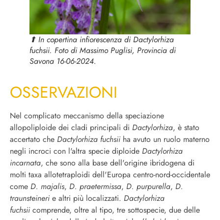
⬆︎ In copertina infiorescenza di
Dactylorhiza
fuchsii
. Foto di Massimo Puglisi, Provincia di
Savona 16-06-2024.
OSSERVAZIONI
Nel complicato meccanismo della speciazione
allopoliploide dei cladi principali di
Dactylorhiza
, è stato
accertato che
Dactylorhiza fuchsii
ha avuto un ruolo materno
negli incroci con l'altra specie diploide
Dactylorhiza
incarnata
, che sono alla base dell'origine ibridogena di
molti taxa allotetraploidi dell'Europa centro-nord-occidentale
come
D. majalis
,
D. praetermissa
,
D. purpurella
,
D.
traunsteineri
e altri più localizzati.
Dactylorhiza
fuchsii
comprende, oltre al tipo, tre sottospecie, due delle