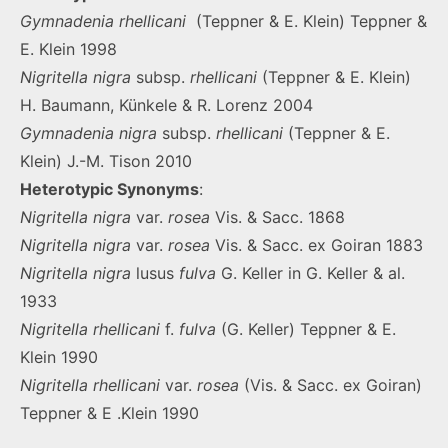
Gymnadenia rhellicani
(Teppner & E. Klein) Teppner &
E. Klein 1998
Nigritella nigra
subsp.
rhellicani
(Teppner & E. Klein)
H. Baumann, Künkele & R. Lorenz 2004
Gymnadenia nigra
subsp.
rhellicani
(Teppner & E.
Klein) J.-M. Tison 2010
Heterotypic Synonyms
:
Nigritella
nigra
var.
rosea
Vis. & Sacc. 1868
Nigritella
nigra
var.
rosea
Vis. & Sacc. ex Goiran 1883
Nigritella
nigra
lusus
fulva
G. Keller in G. Keller & al.
1933
Nigritella
rhellicani
f.
fulva
(G. Keller) Teppner & E.
Klein 1990
Nigritella
rhellicani
var.
rosea
(Vis. & Sacc. ex Goiran)
Teppner & E .Klein 1990