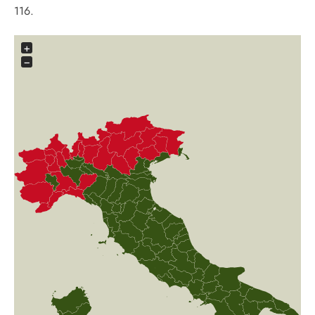
116.
+
−