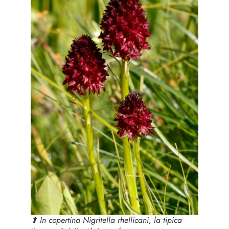
⬆︎ In copertina
Nigritella rhellicani
, la tipica