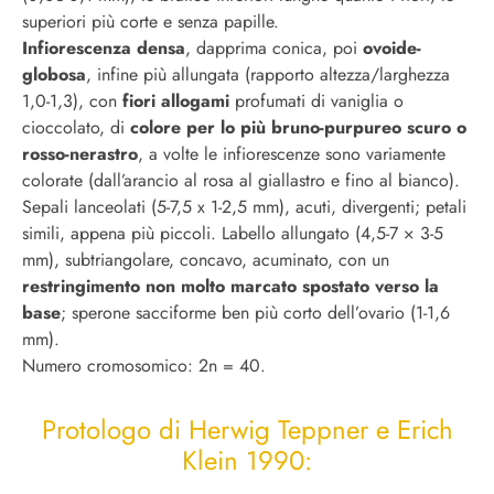
superiori più corte e senza papille.
Infiorescenza densa
, dapprima conica, poi
ovoide-
globosa
, infine più allungata (rapporto altezza/larghezza
1,0-1,3), con
fiori allogami
profumati di vaniglia o
cioccolato, di
colore per lo più bruno-purpureo scuro o
rosso-nerastro
, a volte le infiorescenze sono variamente
colorate (dall’arancio al rosa al giallastro e fino al bianco).
Sepali lanceolati (5-7,5 x 1-2,5 mm), acuti, divergenti; petali
simili, appena più piccoli. Labello allungato (4,5-7 × 3-5
mm), subtriangolare, concavo, acuminato, con un
restringimento non molto marcato spostato verso la
base
; sperone sacciforme ben più corto dell’ovario (1-1,6
mm).
Numero cromosomico: 2n = 40.
Protologo di Herwig Teppner e Erich
Klein 1990: