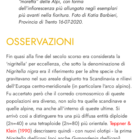
“moretta” delle Alpi, con forma
dell’infiorescenza più allungata negli esemplari
più avanti nella fioritura. Foto di Katia Barbieri,
Provincia di Trento 16-07-2020.
OSSERVAZIONI
Fin quasi alla fine del secolo scorso era considerata la
'nigritella' per eccellenza, che sotto la denominazione di
Nigritella nigra
era il riferimento per le altre specie che
gravitavano nel suo areale disgiunto tra Scandinavia e rilievi
dell'Europa centro-meridionale (in particolare l'arco alpino).
Fu a
ccertato però che il corredo cromosomico di queste
popolazioni era diverso, non solo tra quelle scandinave e
quelle alpine, ma anche all'interno di queste ultime. Si
arrivò così a distinguere tra una più diffusa entità diploide
(2n=40) e una tetraploide (2n=80) più orientale.
Teppner &
Klein
(
1990
) descrissero quindi - con nuovi olotipi - la prima
Nigritella rhellicani
(poi anche
Gymnadenia rhellicani
)