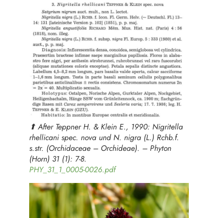
⬆︎ After Teppner H. & Klein E., 1990:
Nigritella
rhellicani
spec. nova und
N. nigra
(L.) Rchb.f.
s.str. (
Orchidaceae – Orchideae
). – Phyton
(Horn) 31 (1): 7-8.
PHY_31_1_0005-0026.pdf