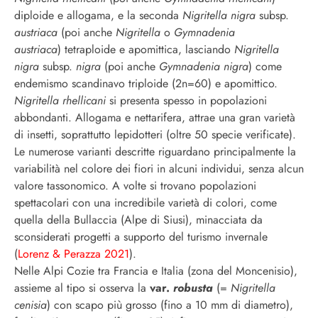
diploide e allogama, e la seconda
Nigritella nigra
subsp.
austriaca
(poi anche
Nigritella
o
Gymnadenia
austriaca
) tetraploide e apomittica, lasciando
Nigritella
nigra
subsp.
nigra
(poi anche
Gymnadenia nigra
) come
endemismo scandinavo triploide (2n=60) e apomittico.
Nigritella rhellicani
si presenta spesso
in popolazioni
abbondanti. Allogama e nettarifera, attrae una gran varietà
di insetti, soprattutto lepidotteri (oltre 50 specie verificate).
Le numerose varianti descritte riguardano principalmente la
variabilità nel colore dei fiori in alcuni individui, senza alcun
valore tassonomico. A volte si trovano popolazioni
spettacolari con una incredibile varietà di colori, come
quella della Bullaccia (Alpe di Siusi), minacciata da
sconsiderati progetti a supporto del turismo invernale
(
Lorenz & Perazza 2021
).
Nelle Alpi Cozie tra Francia e Italia (zona del Moncenisio),
assieme al tipo si osserva la
var.
robusta
(=
Nigritella
cenisia
) con scapo più grosso (fino a 10 mm di diametro),