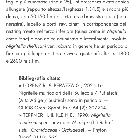
foglie più numerose (fino a 25), infiorescenza ovato-conica
allungata (rapporto altezza/larghezza 1,3-1,5) e ancora più
densa, con 50-150 fiori di tinta rosso-brunastra scura (non
nerastra), labello a bordi ravvicinati in corrispondenza del
restringimento nel terzo inferiore (quasi come in
Nigritella
corneliana
)
e con apice acuminato e lateralmente involuto.
Nigritella rhellicani
var.
robusta
in genere ha un periodo di
fioritura più lungo del tipo e vive a quote più alte, tra 1800
e 2600 m s.l.m.
Bibliografia citata:
>
LORENZ R. & PERAZZA G., 2021: Le
Nigritelle multicolori della Bullaccia / Puflatsch
(Alto Adige / Südtirol) sono in pericolo. –
GIROS Orch. Spont. Eur. 64 (2): 307-314.
>
TEPPNER H. & KLEIN E., 1990:
Nigritella
rhellicani
spec. nova und
N. nigra
(L.) Rchb.f.
s.str. (
Orchidaceae - Orchideae
). – Phyton
(Horn) 31 (1): 5-26.