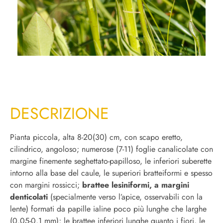
DESCRIZIONE
Pianta piccola, alta 8-20(30) cm, con scapo eretto,
cilindrico, angoloso; numerose (7-11) foglie canalicolate con
margine finemente seghettato-papilloso, le inferiori suberette
intorno alla base del caule, le superiori bratteiformi e spesso
con margini rossicci;
brattee lesiniformi, a margini
denticolati
(specialmente verso l’apice, osservabili con la
lente) formati da papille ialine poco più lunghe che larghe
(0,05-0,1 mm); le brattee inferiori lunghe quanto i fiori, le