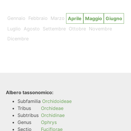
Gennaio
Febbraio
Marzo
Aprile
Maggio
Giugno
Luglio
Agosto
Settembre
Ottobre
Novembre
Dicembre
Albero tassonomico:
Subfamilia
Orchidoideae
Tribus
Orchideae
Subtribus
Orchidinae
Genus
Ophrys
Sectio
Fuciflorae