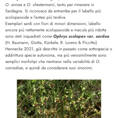
O
.
annae
e
O
.
chestermanii
, tanto per rimanere in
Sardegna. Si riconosce da entrambe per il labello più
scolopaxoide e l’antesi più tardiva.
Esemplari sardi con fiori di minori dimensioni, labello
ancora più nettamente scolopaxoide e macula più ridotta
sono stati inquadrati come
Ophrys scolopax
var.
sardoa
(H. Baumann, Giotta, Künkele, R. Lorenz & Piccitto)
Hennecke
2021, già descritta in passato come sottospecie o
addirittura specie autonoma, ma più verosimilmente sono
semplici morfotipi che rientrano nella variabilità di
O
.
conradiae
, e quindi da considerare suoi sinonimi.