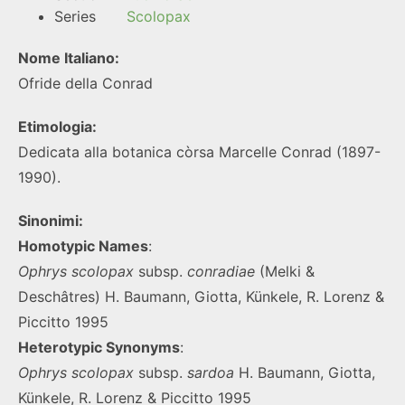
Series
Scolopax
Nome Italiano:
Ofride della Conrad
Etimologia:
Dedicata alla botanica còrsa Marcelle Conrad (1897-
1990).
Sinonimi:
Homotypic Names
:
Ophrys
scolopax
subsp.
conradiae
(Melki &
Deschâtres) H. Baumann, Giotta, Künkele, R. Lorenz &
Piccitto 1995
Heterotypic Synonyms
:
Ophrys
scolopax
subsp.
sardoa
H. Baumann, Giotta,
Künkele, R. Lorenz & Piccitto 1995