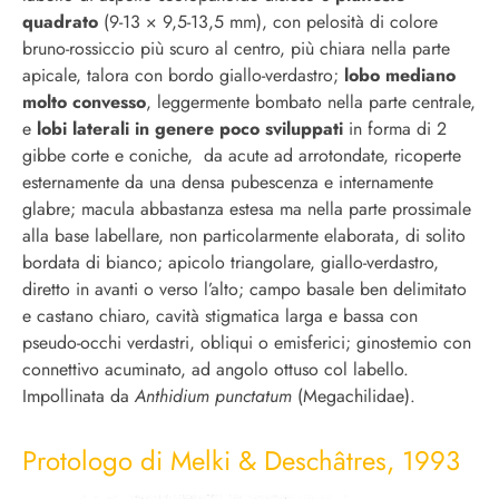
quadrato
(9-13 × 9,5-13,5 mm), con pelosità di colore
bruno-rossiccio più scuro al centro, più chiara nella parte
apicale, talora con bordo giallo-verdastro;
lobo mediano
molto convesso
, leggermente bombato nella parte centrale,
e
lobi laterali in genere poco sviluppati
in forma di 2
gibbe corte e coniche, da acute ad arrotondate, ricoperte
esternamente da una densa pubescenza e internamente
glabre; macula abbastanza estesa ma nella parte prossimale
alla base labellare, non particolarmente elaborata, di solito
bordata di bianco; apicolo triangolare, giallo-verdastro,
diretto in avanti o verso l’alto; campo basale ben delimitato
e castano chiaro, cavità stigmatica larga e bassa con
pseudo-occhi verdastri, obliqui o emisferici; ginostemio con
connettivo acuminato, ad angolo ottuso col labello.
Impollinata da
Anthidium punctatum
(Megachilidae).
Protologo di Melki & Deschâtres, 1993