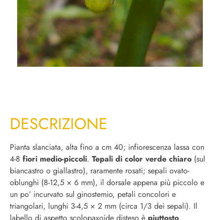
DESCRIZIONE
Pianta slanciata, alta fino a cm 40; infiorescenza lassa con
4-8
fiori medio-piccoli
.
Tepali di color verde chiaro
(sul
biancastro o giallastro), raramente rosati; sepali ovato-
oblunghi (8-12,5 × 6 mm), il dorsale appena più piccolo e
un po’ incurvato sul ginostemio, petali concolori e
triangolari, lunghi 3-4,5 × 2 mm (circa 1/3 dei sepali). Il
labello di aspetto scolopaxoide disteso è
piuttosto