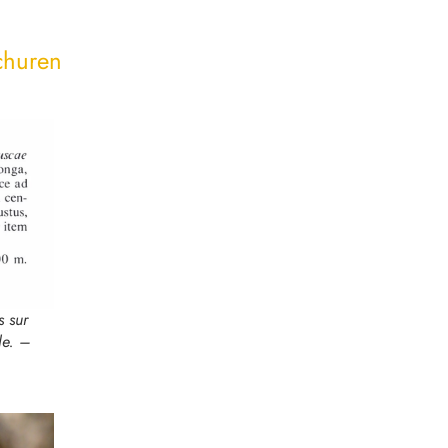
schuren
s sur
le. –