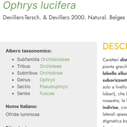
Ophrys lucifera
Devillers-Tersch. & Devillers 2000. Natural. Belges
DESC
Albero tassonomico:
Subfamilia
Orchidoideae
Caratteri
dis
Tribus
Orchideae
pianta gracil
Subtribus
Orchidinae
labello all
Genus
Ophrys
suborizzont
Sectio
Pseudophrys
solo a livell
Series
Fuscae
lobari), che
rossastra; le
Nome Italiano:
indivise
, co
laterali spes
Ofride luminosa
stigmatica b