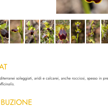
AT
iterranei soleggiati, aridi e calcarei, anche rocciosi, spesso in pr
ficinalis
.
IBUZIONE