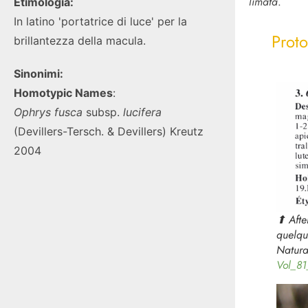
limata
.
Etimologia:
In latino 'portatrice di luce' per la
Proto
brillantezza della macula.
Sinonimi:
Homotypic Names
:
Ophrys fusca
subsp.
lucifera
(Devillers-Tersch. & Devillers) Kreutz
2004
⬆︎ Afte
quelq
Natura
Vol_8