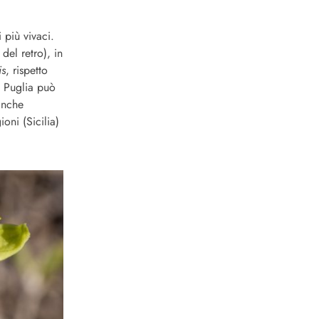
 più vivaci.
del retro), in
is
, rispetto
n Puglia può
anche
oni (Sicilia)