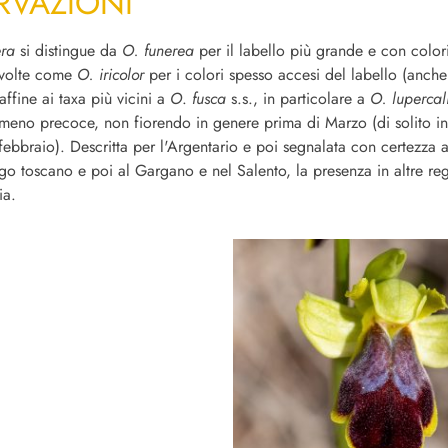
RVAZIONI
era
si distingue da
O. funerea
per il labello più grande e con colori
 volte come
O. iricolor
per i colori spesso accesi del labello (anche 
affine ai taxa più vicini a
O
.
fusca
s.s., in particolare a
O. lupercal
 meno precoce, non fiorendo in genere prima di Marzo (di solito i
 febbraio). Descritta per l'Argentario e poi segnalata con certezza 
go toscano e poi al Gargano e nel Salento, la presenza in altre regi
ia.