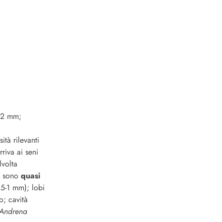
1-2 mm;
tà rilevanti
riva ai seni
alvolta
 e sono
quasi
,5-1 mm); lobi
o; cavità
Andrena