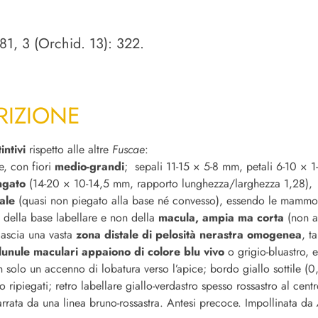
 81, 3 (Orchid. 13): 322.
RIZIONE
tintivi
rispetto alle altre
Fuscae
:
e, con fiori
medio-grandi
; sepali 11-15 × 5-8 mm, petali 6-10 × 
ungato
(14-20 × 10-14,5 mm, rapporto lunghezza/larghezza 1,28),
ale
(quasi non piegato alla base né convesso), essendo le mammosi
o della base labellare e non della
macula, ampia ma corta
(non ar
 lascia una vasta
zona distale di pelosità nerastra omogenea
, t
lunule maculari appaiono di colore blu vivo
o grigio-bluastro,
n solo un accenno di lobatura verso l’apice; bordo giallo sottile (0
so ripiegati; retro labellare giallo-verdastro spesso rossastro al centr
arrata da una linea bruno-rossastra. Antesi precoce. Impollinata da