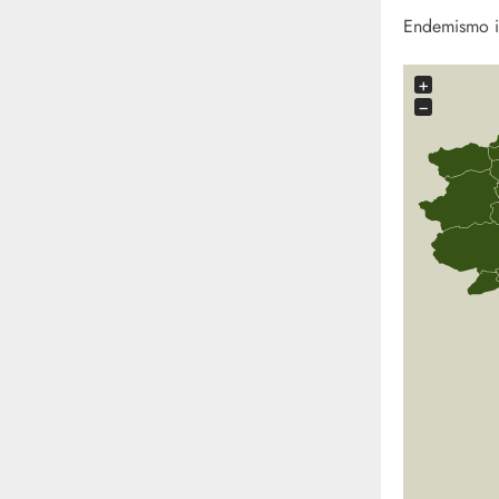
Endemismo it
+
−