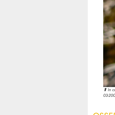
⬆︎
In c
03-200