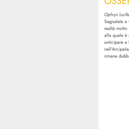
OSSE
Ophrys lucif
Segnalata a
realtà molto 
alla quale è
anticipare a
nell'Arcipela
rimane dubb