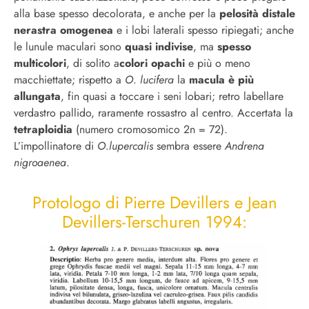
alla base spesso decolorata, e anche per la
pelosità distale
nerastra omogenea
e i lobi laterali spesso ripiegati; anche
le lunule maculari sono
quasi indivise
, ma
spesso
multicolori
, di solito a
colori opachi
e più o meno
macchiettate; rispetto a
O
.
lucifera
la
macula è più
allungata
, fin quasi a toccare i seni lobari; retro labellare
verdastro pallido, raramente rossastro al centro. Accertata la
tetraploidia
(numero cromosomico 2n = 72).
L’impollinatore di
O
.
lupercalis
sembra essere
Andrena
nigroaenea
.
Protologo di Pierre Devillers e Jean
Devillers-Terschuren 1994: