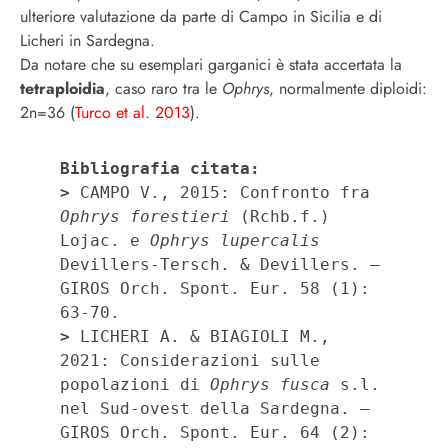
ulteriore valutazione da parte di Campo in Sicilia e di
Licheri in Sardegna.
Da notare che su esemplari garganici è stata accertata la
tetraploidia
, caso raro tra le
Ophrys
, normalmente diploidi:
2n=36 (
Turco et al. 2013
).
Bibliografia citata:
>
 CAMPO V., 2015: Confronto fra 
Ophrys forestieri
 (Rchb.f.) 
Lojac. e 
Ophrys lupercalis 
Devillers-Tersch. & Devillers. – 
GIROS Orch. Spont. Eur. 58 (1): 
>
 LICHERI A. & BIAGIOLI M., 
2021: Considerazioni sulle 
popolazioni di 
Ophrys fusca
 s.l. 
nel Sud-ovest della Sardegna. – 
GIROS Orch. Spont. Eur. 64 (2): 