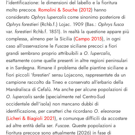
l’identificazione: le dimensioni del labello e la fioritura
molto precoce.
Romolini & Souche
(
2012
) hanno
considerato
Ophrys lupercalis
come sinonimo posteriore di
Ophrys forestieri
(Rchb.f.) Lojac. 1909 (Bas.:
Ophrys fusca
var.
forestieri
Rchb.f. 1851). In realtà la questione appare più
complessa, almeno per la Sicilia (
Campo
2015
), in ogni
caso all’osservazione le
Fuscae
siciliane precoci a fiori
grandi sembrano proprio attribuibili a
O
.
lupercalis
,
esattamente come quelle presenti in altre regioni peninsulari
e in Sardegna. Rimane il problema delle piantine siciliane a
fiori piccoli ‘
forestieri
’ sensu Lojacono, rappresentate da un
campione raccolto da Tineo e conservato all’erbario della
Mandralisca di Cefalù. Ma anche per alcune popolazioni di
O. lupercalis
sarde (specialmente nel Centro-Sud
occidentale dell'isola) non mancano dubbi di
identificazione, per caratteri che ricordano
O
.
eleonorae
(
Licheri & Biagioli 2021
), e comunque difficili da accostare
ad altre entità della ser.
Fuscae
. Queste popolazioni a
fioritura precoce sono attualmente (2026) in fase di