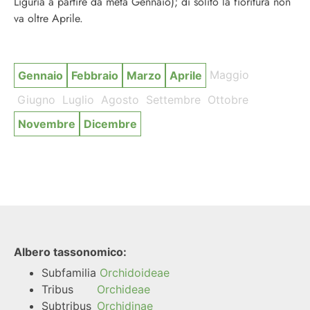
Liguria a partire da metà Gennaio); di solito la fioritura non
va oltre Aprile.
Maggio
Gennaio
Febbraio
Marzo
Aprile
Giugno
Luglio
Agosto
Settembre
Ottobre
Novembre
Dicembre
Albero tassonomico:
Subfamilia
Orchidoideae
Tribus
Orchideae
Subtribus
Orchidinae