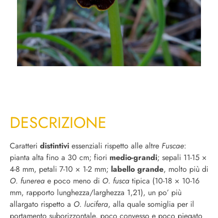
DESCRIZIONE
Caratteri
distintivi
essenziali rispetto alle altre
Fuscae
:
pianta alta fino a 30 cm; fiori
medio-grandi
; sepali 11-15 ×
4-8 mm, petali 7-10 × 1-2 mm;
labello grande
, molto più di
O
.
funerea
e poco meno di
O
.
fusca
tipica (10-18 × 10-16
mm, rapporto lunghezza/larghezza 1,21), un po’ più
allargato rispetto a
O
.
lucifera
, alla quale somiglia per il
portamento suborizzontale, poco convesso e poco piegato