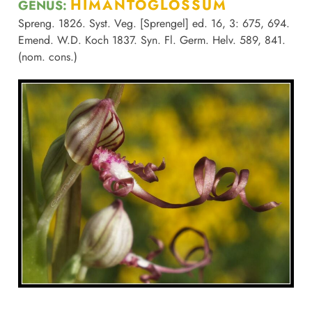
HIMANTOGLOSSUM
GENUS:
Spreng. 1826. Syst. Veg. [Sprengel] ed. 16, 3: 675, 694.
Emend. W.D. Koch 1837. Syn. Fl. Germ. Helv. 589, 841.
(nom. cons.)