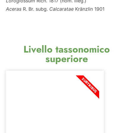
Loroglossum
Rich. 1817 (nom. illeg.)
Aceras
R. Br. subg.
Calcaratae
Kränzlin 1901
Livello tassonomico
superiore
SUBTRIBUS