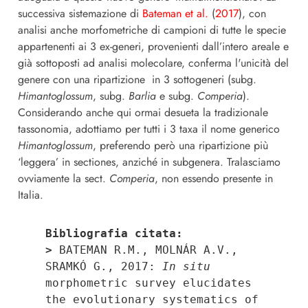
successiva sistemazione di
Bateman et al.
(
2017
), con
analisi anche morfometriche di campioni di tutte le specie
appartenenti ai 3 ex-generi, provenienti dall’intero areale e
già sottoposti ad analisi molecolare, conferma l'unicità del
genere con una ripartizione in 3 sottogeneri (subg.
Himantoglossum
, subg.
Barlia
e subg.
Comperia
).
Considerando anche qui ormai desueta la tradizionale
tassonomia, adottiamo per tutti i 3 taxa il nome generico
Himantoglossum
, preferendo però una ripartizione più
‘leggera’ in sectiones, anziché in subgenera. Tralasciamo
ovviamente la sect.
Comperia
, non essendo presente in
Italia.
Bibliografia citata:
> 
BATEMAN R.M., MOLNÁR A.V., 
SRAMKÓ G., 2017: 
In situ
morphometric survey elucidates 
the evolutionary systematics of 