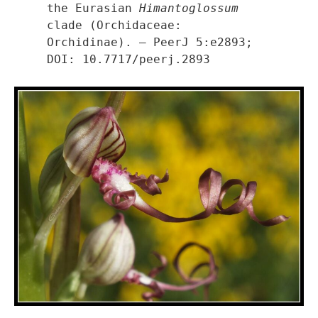
the Eurasian 
Himantoglossum
clade (Orchidaceae: 
Orchidinae). – PeerJ 5:e2893; 
DOI: 10.7717/peerj.2893