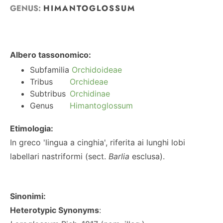
GENUS:
HIMANTOGLOSSUM
Albero tassonomico:
Subfamilia
Orchidoideae
Tribus
Orchideae
Subtribus
Orchidinae
Genus
Himantoglossum
Etimologia:
In greco 'lingua a cinghia', riferita ai lunghi lobi
labellari nastriformi (sect.
Barlia
esclusa).
Sinonimi:
Heterotypic Synonyms
: