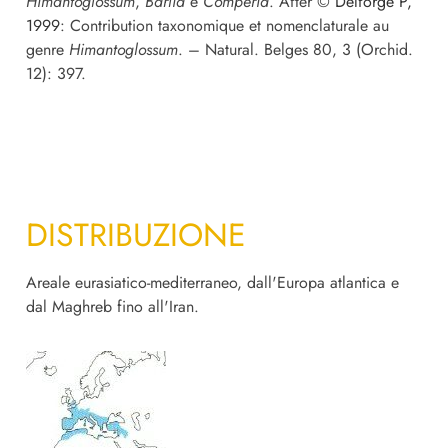
Himantoglossum
,
Barlia
e
Comperia
. After ©
Delforge P,
1999
: Contribution taxonomique et nomenclaturale au
genre
Himantoglossum
. – Natural. Belges 80, 3 (Orchid.
12): 397.
DISTRIBUZIONE
Areale eurasiatico-mediterraneo, dall'Europa atlantica e
dal Maghreb fino all'Iran.