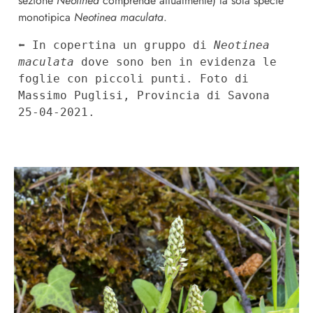
sezione
Neotinea
comprende attualmente) la sola specie
monotipica
Neotinea maculata
.
⬅︎ In copertina un gruppo di 
Neotinea 
maculata 
dove sono ben in evidenza le 
foglie con piccoli punti. Foto di 
Massimo Puglisi, Provincia di Savona 
25-04-2021.