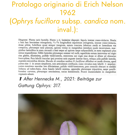
Protologo originario di Erich Nelson
1962
(
Ophrys fuciflora
subsp.
candica
nom.
inval.):
⬆︎ After Hennecke M., 2021: Beiträge zur
Gattung
Ophrys
: 317.