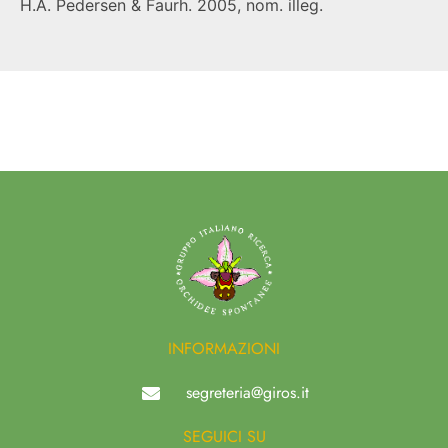
H.A. Pedersen & Faurh. 2005, nom. illeg.
INFORMAZIONI
segreteria@giros.it
SEGUICI SU