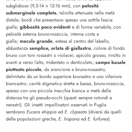
subgloboso (9,5-14 × 12-16 mm), con
pelosità
submarginale completa
, talvolta attenuata nella metà
distale; bordi che presentano spesso una sottile fascia
gialla;
gibbosità poco evidenti
e di forma variabile, con
pelosità esterna bruno-rossiccia, interna corta e
gialla;
macula grande
, estesa al centro del labello,
abbastanza
semplice, orlata di giallastro
, colore di fondo
bruno con toni rossastri o violacei; apicolo grosso, rivolto in
avanti e verso l’alto, tridentato o denticolato;
campo basale
piuttosto piccolo
, da arancione a bruno-rossastro,
delimitato da un bordo superiore brunastro e uno inferiore
biancastro; cavità stigmatica stretta e bassa, bruno-rossiccia,
spesso con una piccola macchia bianca a metà della
distanza tra gli pseudo-occhi (questi sempre rotondi e
nerastri). Gli insetti impollinatori osservati in Puglia
sembrano
Eucera ehippia
ed
E
.
clypeata
(diversi da quelli
delle popolazioni greche,
E
.
hispana
ed
E
.
furfurea
).