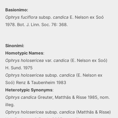
Basionimo:
Ophrys fuciflora
subsp.
candica
E. Nelson
ex Soó
1978. Bot. J. Linn. Soc. 76: 368.
Sinonimi:
Homotypic Names
:
Ophrys holosericea
var.
candica
(E. Nelson ex Soó)
H. Sund. 1975
Ophrys holosericea
subsp.
candica
(E. Nelson ex
Soó) Renz & Taubenheim 1983
Heterotypic Synonyms
:
Ophrys
candica
Greuter, Matthäs & Risse 1985, nom.
illeg.
Ophrys
holosericea
subsp.
candica
(Matthäs & Risse)