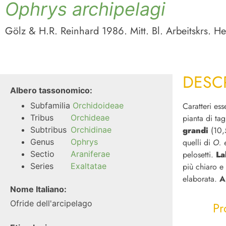
Ophrys archipelagi
Gölz & H.R. Reinhard 1986. Mitt. Bl. Arbeitskrs. H
DESC
Albero tassonomico:
Subfamilia
Orchidoideae
Caratteri ess
Tribus
Orchideae
pianta di ta
Subtribus
Orchidinae
grandi
(10,5
Genus
Ophrys
quelli di
O. 
Sectio
Araniferae
pelosetti.
La
Series
Exaltatae
più chiaro e
elaborata.
A
Nome Italiano:
Ofride dell'arcipelago
Pr