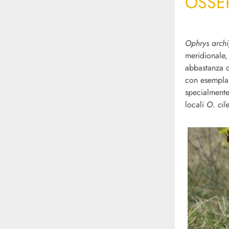
OSSE
Ophrys archi
meridionale,
abbastanza d
con esemplari
specialmente
locali
O
.
cil