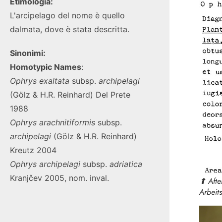
Etimologia:
L'arcipelago del nome è quello
dalmata, dove è stata descritta.
Sinonimi:
Homotypic Names
:
Ophrys exaltata
subsp.
archipelagi
(Gölz & H.R. Reinhard) Del Prete
1988
Ophrys arachnitiformis
subsp.
archipelagi
(Gölz & H.R. Reinhard)
Kreutz 2004
Ophrys archipelagi
subsp.
adriatica
Kranjčev 2005, nom. inval.
⬆︎ Aft
Arbeit