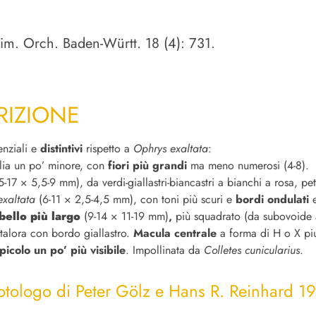
eim. Orch. Baden-Württ. 18 (4): 731.
RIZIONE
enziali e
distintivi
rispetto a
Ophrys exaltata
:
glia un po’ minore, con
fiori più grandi
ma meno numerosi (4-8).
-17 × 5,5-9 mm), da verdi-giallastri-biancastri a bianchi a rosa, peta
exaltata
(6-11 × 2,5-4,5 mm), con toni più scuri e
bordi ondulati
bello più largo
(9-14 × 11-19 mm)
,
più squadrato (da subovoide 
 talora con bordo giallastro.
Macula centrale
a forma di H o X piu
picolo un po’ più visibile
. Impollinata da
Colletes cunicularius
.
otologo di Peter Gölz e Hans R. Reinhard 1