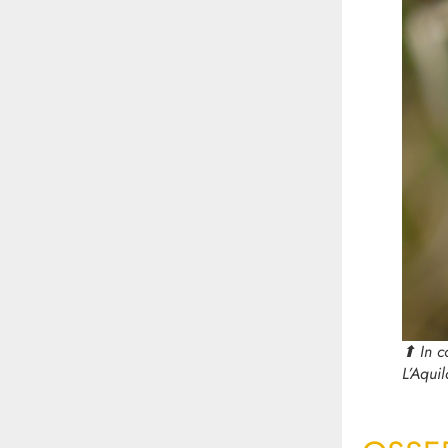
⬆︎ In 
L’Aqui