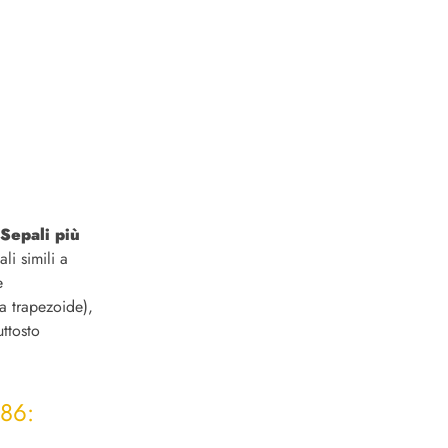
Sepali più
li simili a
e
a trapezoide),
ttosto
986: