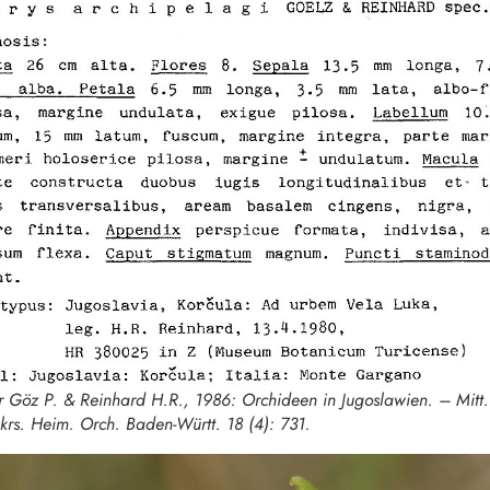
er Göz P. & Reinhard H.R., 1986: Orchideen in Jugoslawien. – Mitt.
skrs. Heim. Orch. Baden-Württ. 18 (4): 731.