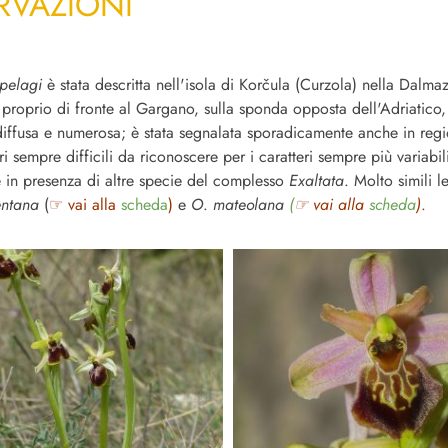
RVAZIONI
pelagi
è stata descritta nell'isola di Korčula (Curzola) nella Dalmaz
 proprio di fronte al Gargano, sulla sponda opposta dell'Adriatico
iffusa e numerosa; è stata segnalata sporadicamente anche in regio
 sempre difficili da riconoscere per i caratteri sempre più variabil
 in presenza di altre specie del complesso
Exaltata
. Molto simili l
entan
a
(
☞ vai alla
scheda
)
e
O
.
mateolana
(
☞ vai alla
scheda
)
.