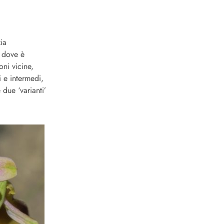
ia
, dove è
ni vicine,
i e intermedi,
e due ‘varianti’