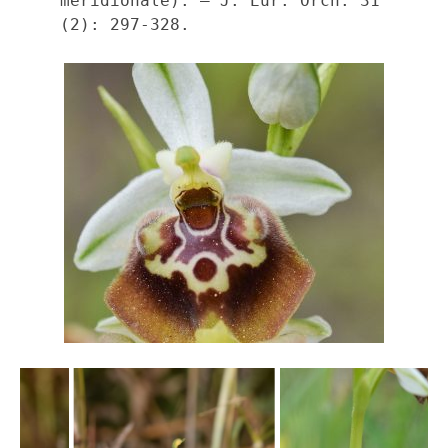
meridionale). – J. Eur. Orch. 31 
(2): 297-328.