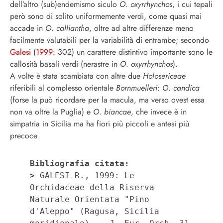
dell’altro (sub)endemismo siculo
O
.
oxyrrhynchos
, i cui tepali
però sono di solito uniformemente verdi, come quasi mai
accade in
O
.
calliantha
, oltre ad altre differenze meno
facilmente valutabili per la variabilità di entrambe; secondo
Galesi
(
1999
: 302) un carattere distintivo importante sono le
callosità basali verdi (nerastre in
O
.
oxyrrhynchos
).
A volte è stata scambiata con altre due
Holosericeae
riferibili al complesso orientale
Bornmuelleri
:
O
.
candica
(forse la può ricordare per la macula, ma verso ovest essa
non va oltre la Puglia) e
O
.
biancae
, che invece è in
simpatria in Sicilia ma ha fiori più piccoli e antesi più
precoce.
Bibliografia citata:
>
 GALESI R., 1999: Le 
Orchidaceae della Riserva 
Naturale Orientata "Pino 
d'Aleppo" (Ragusa, Sicilia 