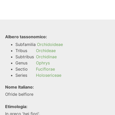
Albero tassonomico:
Subfamilia
Orchidoideae
Tribus
Orchideae
Subtribus
Orchidinae
Genus
Ophrys
Sectio
Fuciflorae
Series
Holosericeae
Nome Italiano:
Ofride belfiore
Etimologia:
In greco 'bei fiori'.