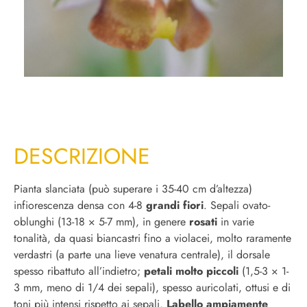
DESCRIZIONE
Pianta slanciata (può superare i 35-40 cm d’altezza)
infiorescenza densa con 4-8
grandi fiori
. Sepali ovato-
oblunghi (13-18 × 5-7 mm), in genere
rosati
in varie
tonalità, da quasi biancastri fino a violacei, molto raramente
verdastri (a parte una lieve venatura centrale), il dorsale
spesso ribattuto all’indietro;
petali molto piccoli
(1,5-3 × 1-
3 mm, meno di 1/4 dei sepali), spesso auricolati, ottusi e di
toni più intensi rispetto ai sepali.
Labello ampiamente