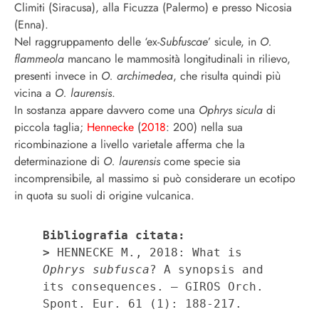
Climiti (Siracusa), alla Ficuzza (Palermo) e presso Nicosia
(Enna).
Nel raggruppamento delle ‘ex-
Subfuscae
’ sicule, in
O.
flammeola
mancano le mammosità longitudinali in rilievo,
presenti invece in
O. archimedea
, che risulta quindi più
vicina a
O. laurensis
.
In sostanza appare davvero come una
Ophrys sicula
di
piccola taglia;
Hennecke
(
2018
: 200) nella sua
ricombinazione a livello varietale afferma che la
determinazione di
O. laurensis
come specie sia
incomprensibile, al massimo si può considerare un ecotipo
in quota su suoli di origine vulcanica.
Bibliografia citata:
>
 HENNECKE M., 2018: What is 
Ophrys subfusca
? A synopsis and 
its consequences. – GIROS Orch. 
Spont. Eur. 61 (1): 188-217.