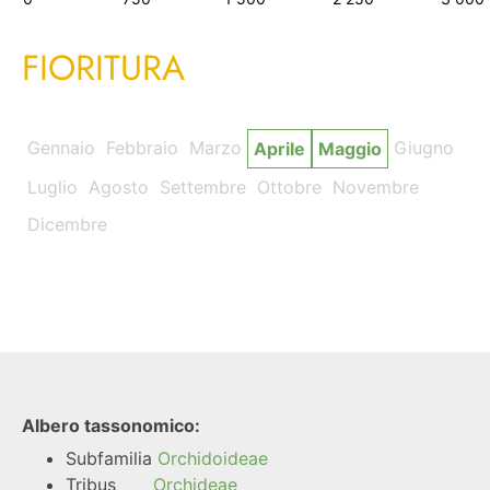
FIORITURA
Gennaio
Febbraio
Marzo
Giugno
Aprile
Maggio
Luglio
Agosto
Settembre
Ottobre
Novembre
Dicembre
Albero tassonomico:
Subfamilia
Orchidoideae
Tribus
Orchideae