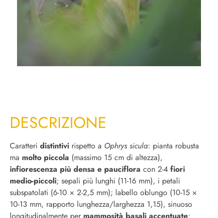
DESCRIZIONE
Caratteri
distintivi
rispetto a
Ophrys sicula
: pianta robusta
ma
molto piccola
(massimo 15 cm di altezza),
infiorescenza più densa e pauciflora
con 2-4
fiori
medio-piccoli
; sepali più lunghi (11-16 mm), i petali
subspatolati (6-10 × 2-2,5 mm); labello oblungo (10-15 ×
10-13 mm, rapporto lunghezza/larghezza 1,15), sinuoso
longitudinalmente per
mammosità basali accentuate
;