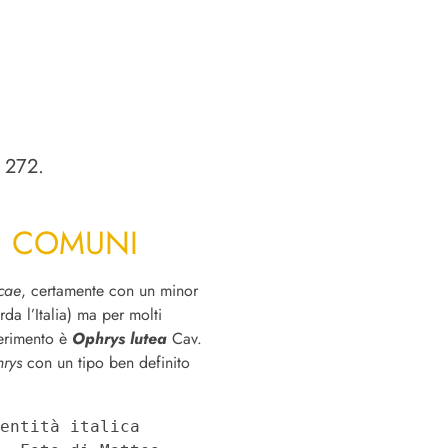
 272.
I COMUNI
cae
, certamente con un minor
da l’Italia) ma per molti
ferimento è
Ophrys lutea
Cav.
rys
con un tipo ben definito
entità italica 