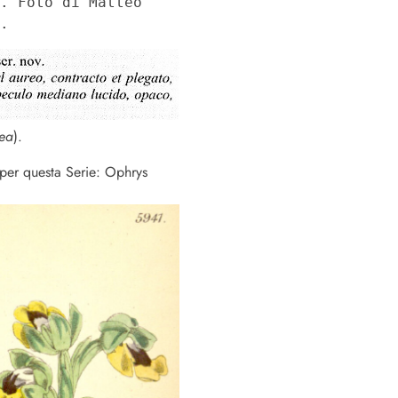
. Foto di Matteo 
.
ea
).
o per questa Serie: Ophrys