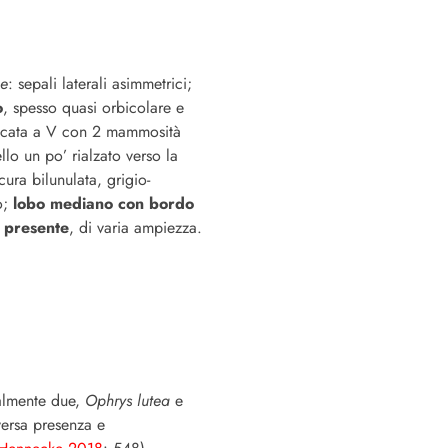
ae
: sepali laterali asimmetrici;
o
, spesso quasi orbicolare e
olcata a V con 2 mammosità
lo un po’ rialzato verso la
ura bilunulata, grigio-
o;
lobo mediano con bordo
e presente
, di varia ampiezza.
almente due,
Ophrys lutea
e
oversa presenza e