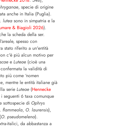
Hennecke 2018
: 548),
phryganae
, specie di origine
ta anche in Italia (Puglia).
. lutea
sono in simpatria e la
umare & Biagioli 2026
).
che la scheda della ser.
 l’areale, spesso con
 stato riferito a un'entità
on c'è più alcun motivo per
scae
e
Luteae
(cioè una
 confermata la validità di
tato più come ‘nomen
ae
, mentre le entità italiane già
lla serie
Luteae
(
Hennecke
 i seguenti 6 taxa comunque
e sottospecie di
Ophrys
. flammeola
,
O. laurensis
),
(
O
.
pseudomelena
).
tra-italici, da abbastanza a