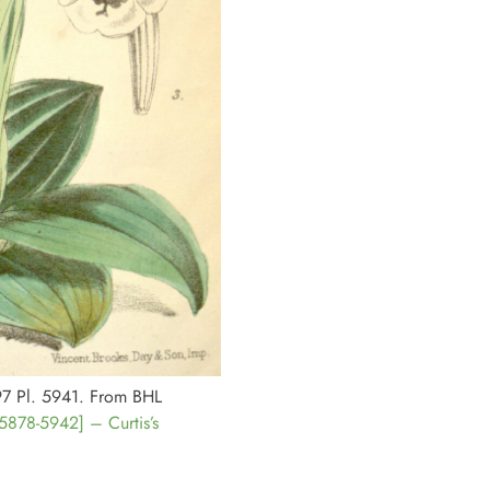
 97 Pl. 5941. From BHL
.5878-5942] – Curtis’s