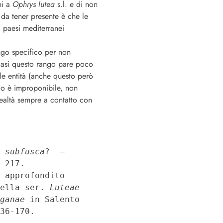
ni a
Ophrys lutea
s.l. e di non
da tener presente è che le
 paesi mediterranei
ngo specifico per non
 casi questo rango pare poco
 le entità (anche questo però
ico è improponibile, non
realtà sempre a contatto con
 subfusca
?  – 
 approfondito 
ella ser. 
Luteae
ganae
 in Salento 
36-170.