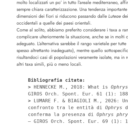
molto localizzati un po’ in tutto l’areale mediterraneo, affi
sempre chiara caratterizzazione. Una tendenza importante 
dimensioni dei fiori si riducono passando dalle
Luteae
dei
occidentali a quelle dei paesi orientali.
Come al solito, abbiamo preferito considerare i taxa a ra
complicare ulteriormente la situazione, anche se in molti
adeguato. L’alternativa sarebbe il rango varietale per tutte
spesso altrettanto inadeguato), mentre quello sottospecif
risultandoci casi di popolazioni veramente isolate, ma in 
altri taxa simili, più o meno locali.
Bibliografia citata:
>
 HENNECKE M., 2018: What is 
Ophrys
>
 LUMARE F. & BIAGIOLI M., 2026: Un
confronto tra le entità di 
Ophrys
 d
conferma la presenza di 
Ophrys phry
– GIROS Orch. Spont. Eur. 69 (1): 1