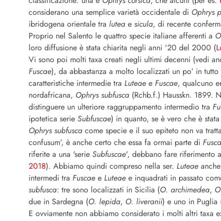
classificazione: una è
Ophrys
corsica
, che alcuni (per es.
considerano una semplice varietà occidentale di
Ophrys 
ibridogena orientale tra
lutea
e
sicula
, di recente conferma
Proprio nel Salento le quattro specie italiane afferenti a
O
loro diffusione è stata chiarita negli anni '20 del 2000 (
L
Vi sono poi molti taxa creati negli ultimi decenni (vedi an
Fuscae
), da abbastanza a molto localizzati un po’ in tutto
caratteristiche intermedie tra
Luteae
e
Fuscae
, qualcuno era
nordafricana,
Ophrys subfusca
(Rchb.f.) Hausskn. 1899. N
distinguere un ulteriore raggruppamento intermedio tra
Fu
ipotetica serie
Subfuscae
) in quanto, se è vero che è stata
Ophrys subfusca
come specie e il suo epiteto non va trat
confusum’, è anche certo che essa fa ormai parte di
Fusc
riferite a una 'serie
Subfuscae
', debbano fare riferimento a
2018
). Abbiamo quindi compreso nella ser.
Luteae
anche
intermedi tra
Fuscae
e
Luteae
e inquadrati in passato com
subfusca
: tre sono localizzati in Sicilia (
O. archimedea
,
O
due in Sardegna (
O. lepida
,
O. liveranii
) e uno in Puglia 
E ovviamente non abbiamo considerato i molti altri taxa ex