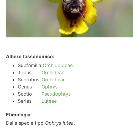
Albero tassonomico:
Subfamilia
Orchidoideae
Tribus
Orchideae
Subtribus
Orchidinae
Genus
Ophrys
Sectio
Pseudophrys
Series
Luteae
Etimologia:
Dalla specie tipo
Ophrys lutea
.