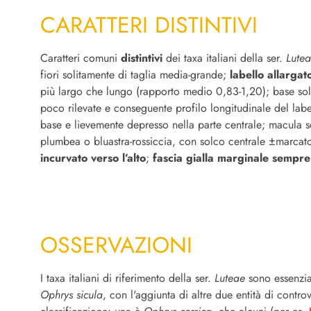
CARATTERI DISTINTIVI
Caratteri comuni
distintivi
dei taxa italiani della ser.
Lute
fiori solitamente di taglia media-grande;
labello allargat
più largo che lungo (rapporto medio 0,83-1,20); base s
poco rilevate e conseguente profilo longitudinale del label
base e lievemente depresso nella parte centrale; macula sc
plumbea o bluastra-rossiccia, con solco centrale ±marcat
incurvato verso l’alto
;
fascia gialla marginale sempr
OSSERVAZIONI
I taxa italiani di riferimento della ser.
Luteae
sono essenzi
Ophrys sicula
, con l'aggiunta di altre due entità di contr