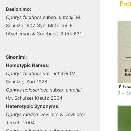
Pro
Basionimo:
Ophrys
fuciflora
subsp.
untchjii
M.
Schulze 1907. Syn. Mitteleur. Fl.
(Ascherson & Graebner) 3 (5): 631.
Sinonimi:
Homotypic Names
:
Ophrys
fuciflora
var.
untchjii
(M.
Schulze) Soó 1928
⬆︎ Fro
Ophrys
holosericea
subsp.
untchjii
3 – Sy
(M. Schulze) Kreutz 2004
Heterotypic Synonyms
:
Ophrys medea
Devillers & Devillers-
Tersch. 2004
Ophrys holosericea
subsp.
medea