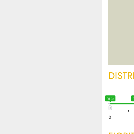
DISTR
m 5
0