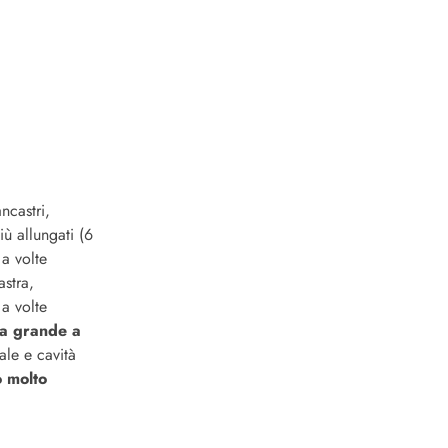
ncastri,
iù allungati (6
a volte
astra,
 a volte
a grande a
ale e cavità
o molto