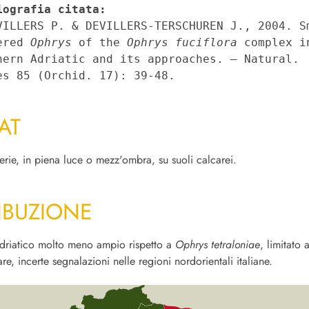
iografia citata:
VILLERS P. & DEVILLERS-TERSCHUREN J., 2004. S
ered 
Ophrys
 of the
 Ophrys fuciflora
 complex in
hern Adriatic and its approaches. – Natural. 
es 85 (Orchid. 17): 39-48.
AT
terie, in piena luce o mezz'ombra, su suoli calcarei.
IBUZIONE
adriatico molto meno ampio rispetto a
Ophrys tetraloniae
, limitato a
re, incerte segnalazioni nelle regioni nordorientali italiane.