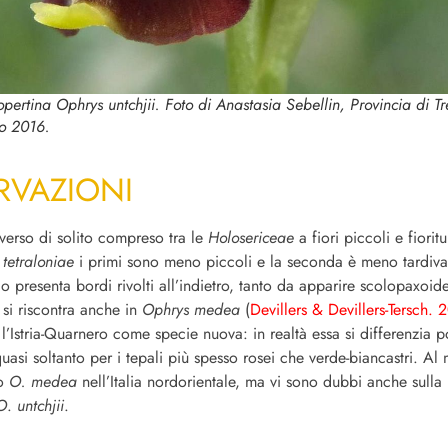
copertina
Ophrys untchjii
. Foto di Anastasia Sebellin, Provincia di Tr
o 2016.
RVAZIONI
verso di solito compreso tra le
Holosericeae
a fiori piccoli e fiorit
tetraloniae
i primi sono meno piccoli e la seconda è meno tardiva.
llo presenta bordi rivolti all’indietro, tanto da apparire scolopaxoid
a si riscontra anche in
Ophrys medea
(
Devillers & Devillers-Tersch.
 l’Istria-Quarnero come specie nuova: in realtà essa si differenzia 
quasi soltanto per i tepali più spesso rosei che verde-biancastri. 
mo
O. medea
nell’Italia nordorientale, ma vi sono dubbi anche sulla
O
.
untchjii
.