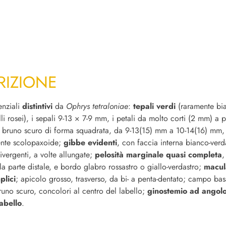
RIZIONE
enziali
distintivi
da
Ophrys tetraloniae
:
tepali verdi
(raramente bia
lli rosei), i sepali 9-13 × 7-9 mm, i petali da molto corti (2 mm) a p
 bruno scuro di forma squadrata, da 9-13(15) mm a 10-14(16) mm, 
nte scolopaxoide;
gibbe evidenti
, con faccia interna bianco-verd
ivergenti, a volte allungate;
pelosità marginale quasi completa
,
la parte distale, e bordo glabro rossastro o giallo-verdastro;
macul
plici
; apicolo grosso, trasverso, da bi- a penta-dentato; campo bas
uno scuro, concolori al centro del labello;
ginostemio ad angol
abello
.