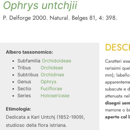
Ophrys untchjii
P. Delforge 2000. Natural. Belges 81, 4: 398.
DESC
Albero tassonomico:
Subfamilia
Orchidoideae
Caratteri ess
Tribus
Orchideae
rarissimi que
Subtribus
Orchidinae
mm); labello
Genus
Ophrys
apparenteme
Sectio
Fuciflorae
subacute e d
Series
Holosericeae
attenuata nel
disegni sem
Etimologia:
marrone o br
aperto col l
Dedicata a Karl Untchj (1852-1909),
studioso della flora istriana.