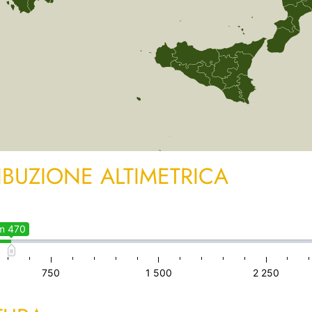
IBUZIONE ALTIMETRICA
m 470
750
1 500
2 250