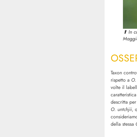
⬆︎ In 
Maggi
OSSE
Taxon contro
rispetto a
O. 
volte il labe
caratteristic
descritta per
O. untchjii
, 
consideria
della stessa