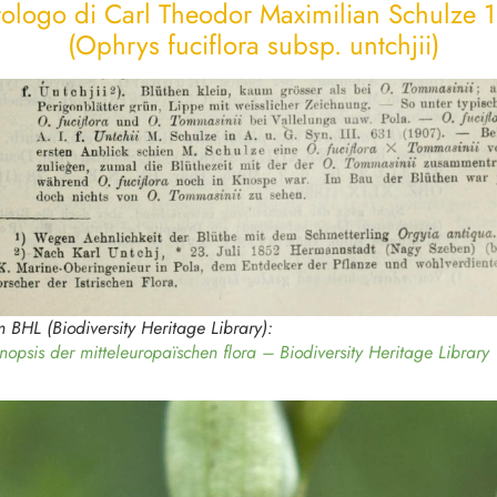
tologo di Carl Theodor Maximilian Schulze 
(Ophrys fuciflora subsp. untchjii)
m BHL (Biodiversity Heritage Library):
nopsis der mitteleuropaïschen flora – Biodiversity Heritage Library