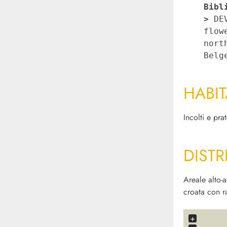
Bibl
>
 DE
flow
nort
Belg
HABIT
Incolti e pra
DISTR
Areale alto-
croata con ra
+