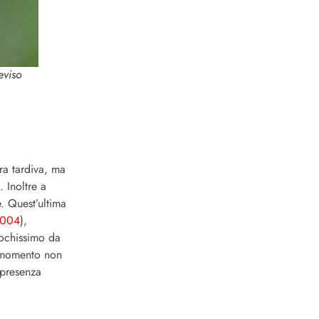
eviso
ura tardiva, ma
 Inoltre a
e. Quest’ultima
 2004
),
pochissimo da
Al momento non
 presenza