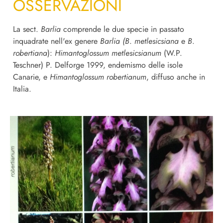
OSSERVAZIONI
La sect.
Barlia
comprende le due specie in passato
inquadrate nell'ex genere
Barlia (B
.
metlesicsiana
e
B
.
robertiana
):
Himantoglossum metlesicsianum
(W.P.
Teschner) P. Delforge 1999, endemismo delle isole
Canarie, e
Himantoglossum robertianum
, diffuso anche in
Italia.