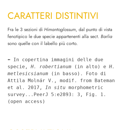
CARATTERI DISTINTIVI
Fra le 3 sezioni di
Himantoglossum
, dal punto di vista
fenotipico le due specie appartenenti alla sect.
Barlia
sono quelle con il labello più corto.
⬅︎ In copertina immagini delle due 
specie, 
H. robertianum
 (in alto) e 
H. 
metlesicsianum
 (in basso). Foto di 
Attila Molnár V., modif. from Bateman 
et al. 2017, 
In situ
 morphometric 
survey...PeerJ 5:e2893: 3, Fig. 1. 
(open access)