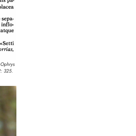
:
Ophrys
2: 325.