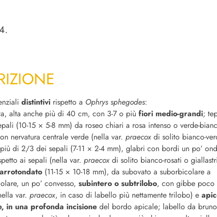
4.
RIZIONE
enziali
distintivi
rispetto a
Ophrys sphegodes
:
ta, alta anche più di 40 cm, con 3-7 o più
fiori medio-grandi
; te
sepali (10-15 × 5-8 mm) da roseo chiari a rosa intenso o verde-bian
con nervatura centrale verde (nella var.
praecox
di solito bianco-verd
più di 2/3 dei sepali (7-11 × 2-4 mm), glabri con bordi un po’ ondu
ispetto ai sepali (nella var.
praecox
di solito bianco-rosati o giallastr
 arrotondato
(11-15 × 10-18 mm), da subovato a suborbicolare a
olare, un po’ convesso,
subintero o subtrilobo
, con gibbe poco 
nella var.
praecox
, in caso di labello più nettamente trilobo) e
apic
, in una profonda incisione
del bordo apicale; labello da bruno