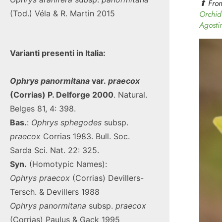
⬆︎ Fro
(Tod.) Véla & R. Martin 2015
Orchid
Agosti
Varianti presenti in Italia:
Ophrys
panormitana
var.
praecox
(Corrias) P. Delforge 2000
. Natural.
Belges 81, 4: 398.
Bas.
:
Ophrys sphegodes
subsp.
praecox
Corrias 1983. Bull. Soc.
Sarda Sci. Nat. 22: 325.
Syn.
(Homotypic Names):
Ophrys
praecox
(Corrias) Devillers-
Tersch. & Devillers 1988
Ophrys
panormitana
subsp.
praecox
(Corrias) Paulus & Gack 1995