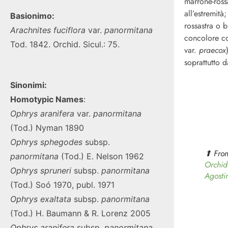
marrone-ross
all’estremità
Basionimo:
rossastra o 
Arachnites fuciflora
var.
panormitana
concolore co
Tod. 1842. Orchid. Sicul.: 75.
var.
praecox
soprattutto 
Sinonimi:
Homotypic Names
:
Ophrys
aranifera
var.
panormitana
(Tod.) Nyman 1890
Ophrys
sphegodes
subsp.
⬆︎ Fro
panormitana
(Tod.) E. Nelson 1962
Orchid
Ophrys
spruneri
subsp.
panormitana
Agosti
(Tod.) Soó 1970, publ. 1971
Ophrys
exaltata
subsp.
panormitana
(Tod.) H. Baumann & R. Lorenz 2005
Ophrys
aranifera
subsp.
panormitana