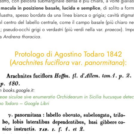
astro, con pelosità submarginale densa e più chiara, a volte giallas
;
macula in posizione basale, lucida e semplice
, di solito a for
bluastra, spesso bordata da una linea bianca o grigia; cavità stigma
l centro del labello centrale, come il campo basale (più chiaro ne
); pseudo-occhi grigi o verdastri (più verdi nella var.
praecox
). Imp
da
Andrena thoracica
.
Protologo di Agostino Todaro 1842
(
Arachnites fuciflora
var.
panormitana
):
m books.google.it:
eae siculae sive enumeratio Orchidearum in Sicilia hucusque dete
no Todaro – Google Libri