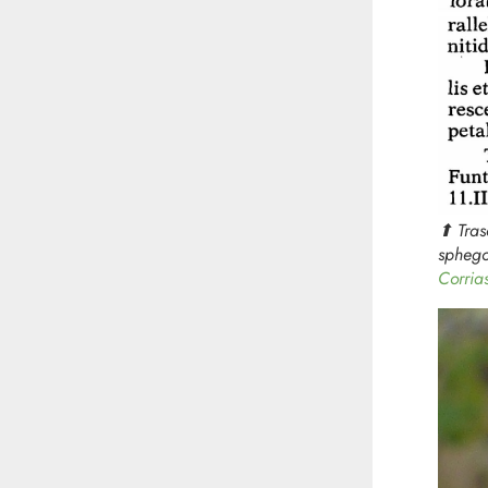
⬆︎ Tra
spheg
Corria