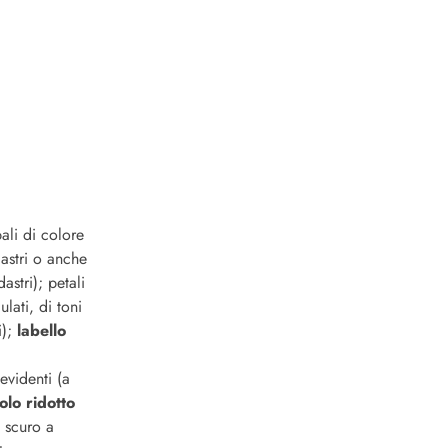
pali di colore
castri o anche
astri); petali
lati, di toni
i);
labello
evidenti (a
olo ridotto
 scuro a