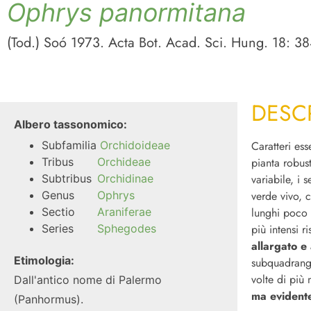
Ophrys panormitana
(Tod.) Soó 1973. Acta Bot. Acad. Sci. Hung. 18: 38
DESC
Albero tassonomico:
Subfamilia
Orchidoideae
Caratteri ess
Tribus
Orchideae
pianta robus
Subtribus
Orchidinae
variabile, i 
Genus
Ophrys
verde vivo, 
Sectio
Araniferae
lunghi poco 
Series
Sphegodes
più intensi r
allargato e
Etimologia:
subquadrang
volte di più 
Dall'antico nome di Palermo
ma evidente
(Panhormus).