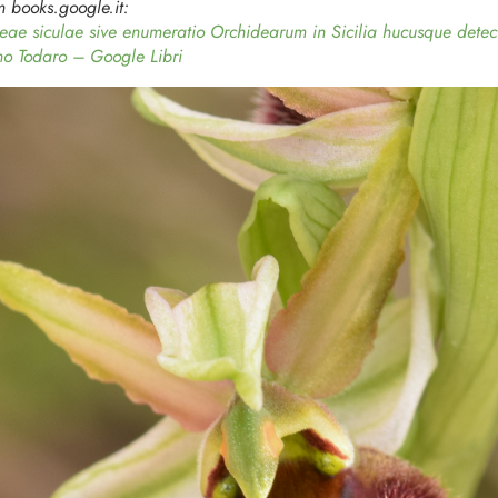
m books.google.it:
eae siculae sive enumeratio Orchidearum in Sicilia hucusque dete
no Todaro – Google Libri