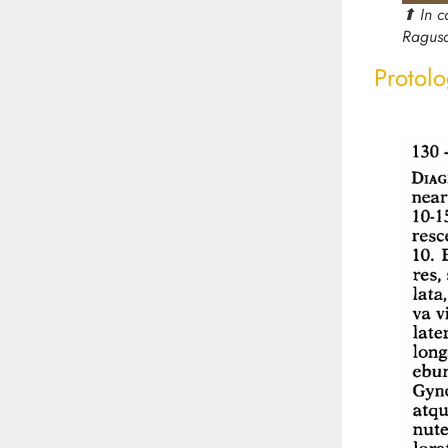
⬆︎ In 
Ragusa
Protolo