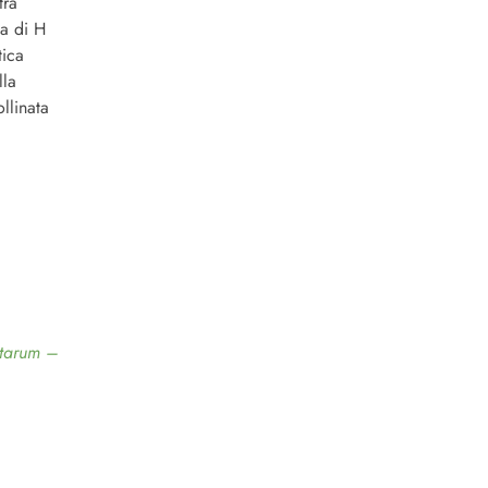
tra
ma di H
tica
lla
ollinata
ctarum –