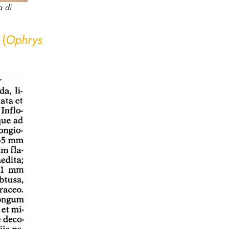
a di
(
Ophrys