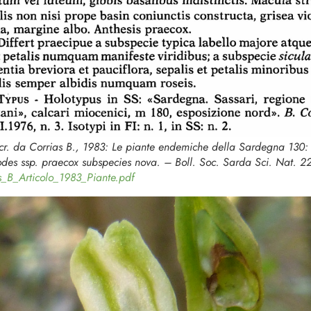
scr. da Corrias B., 1983: Le piante endemiche della Sardegna 130
odes
ssp.
praecox
subspecies nova. – Boll. Soc. Sarda Sci. Nat. 2
s_B_Articolo_1983_Piante.pdf