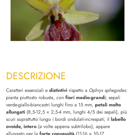
DESCRIZIONE
Caratteri essenziali e
distintivi
rispetto a
Ophrys sphegodes
:
pianta piuttosto robusta, con
fiori medio-grandi
; sepali
verde-giallo-biancastri lunghi fino a 15 mm,
petali molto
allungati
(8,5-12,5 × 2,5-4 mm, lunghi 4/5 dei sepali), più
scuri soprattutto lungo i bordi ondulati-increspati; il
labello
ovoide, intero
(a volte appena subtrilobo), appare
allungato per la
forte convessità
(11-16 × 10-17