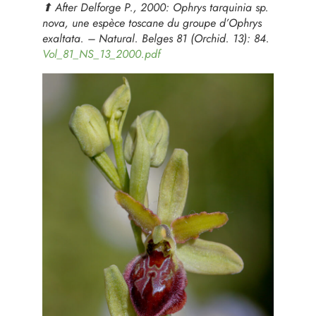
⬆︎ After Delforge P., 2000:
Ophrys tarquinia
sp.
nova, une espèce toscane du groupe d’
Ophrys
exaltata
. – Natural. Belges 81 (Orchid. 13): 84.
Vol_81_NS_13_2000.pdf