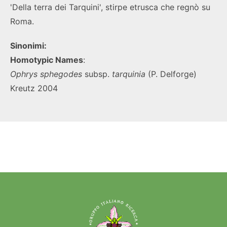
'Della terra dei Tarquini', stirpe etrusca che regnò su
Roma.
Sinonimi:
Homotypic Names
:
Ophrys sphegodes
subsp.
tarquinia
(P. Delforge)
Kreutz 2004